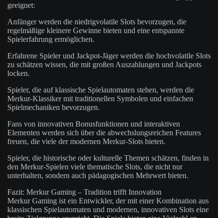
geeignet:
Anfänger werden die niedrigvolatile Slots bevorzugen, die
regelmäßige kleinere Gewinne bieten und eine entspannte
Spielerfahrung ermöglichen.
Erfahrene Spieler und Jackpot-Jäger werden die hochvolatile Slots
zu schätzen wissen, die mit großen Auszahlungen und Jackpots
locken.
Spieler, die auf klassische Spielautomaten stehen, werden die
Merkur-Klassiker mit traditionellen Symbolen und einfachen
Spielmechaniken bevorzugen.
Fans von innovativen Bonusfunktionen und interaktiven
Elementen werden sich über die abwechslungsreichen Features
freuen, die viele der modernen Merkur-Slots bieten.
Spieler, die historische oder kulturelle Themen schätzen, finden in
den Merkur-Spielen viele thematische Slots, die nicht nur
unterhalten, sondern auch pädagogischen Mehrwert bieten.
Fazit: Merkur Gaming – Tradition trifft Innovation
Merkur Gaming ist ein Entwickler, der mit einer Kombination aus
klassischen Spielautomaten und modernen, innovativen Slots eine