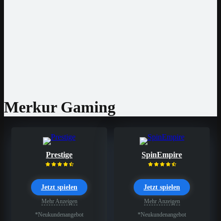
Jeton
CashtoCode
MiFinity
MuchBetter
Auszahlmethoden
Bank Überweisung
MasterCard
Visa
Skrill
Bitcoin
Merkur Gaming
Prestige
SpinEmpire
Jetzt spielen
Jetzt spielen
Mehr Anzeigen
Mehr Anzeigen
*Neukundenangebot
*Neukundenangebot