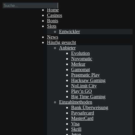
Home
Casinos
Bonis
Slots
Entwickler
News
Häufig gesucht
Anbieter
Evolution
Novomatic
Merkur
Gamomat
Pragmatic Play
Hacksaw Gaming
NoLimit City
Play’n GO
Big Time Gaming
Einzahlmethoden
Bank Überweisung
Paysafecard
MasterCard
Visa
Skrill
Jeton