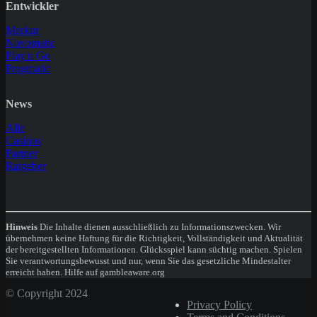
Entwickler
Merkur
Novomatic
Play'n Go
Pragmatic
News
Alle
Casinos
Partner
Ratgeber
Hinweis
Die Inhalte dienen ausschließlich zu Informationszwecken. Wir
übernehmen keine Haftung für die Richtigkeit, Vollständigkeit und Aktualität
der bereitgestellten Informationen. Glücksspiel kann süchtig machen. Spielen
Sie verantwortungsbewusst und nur, wenn Sie das gesetzliche Mindestalter
erreicht haben. Hilfe auf gambleaware.org
© Copyright 2024
Privacy Policy