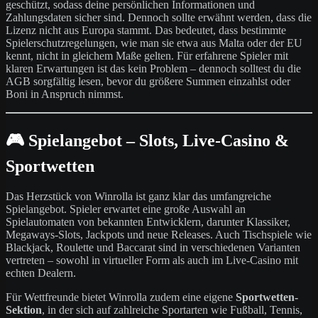
geschützt, sodass deine persönlichen Informationen und
Zahlungsdaten sicher sind. Dennoch sollte erwähnt werden, dass die
Lizenz nicht aus Europa stammt. Das bedeutet, dass bestimmte
Spielerschutzregelungen, wie man sie etwa aus Malta oder der EU
kennt, nicht in gleichem Maße gelten. Für erfahrene Spieler mit
klaren Erwartungen ist das kein Problem – dennoch solltest du die
AGB sorgfältig lesen, bevor du größere Summen einzahlst oder
Boni in Anspruch nimmst.
🎮
Spielangebot – Slots, Live-Casino &
Sportwetten
Das Herzstück von Winrolla ist ganz klar das umfangreiche
Spielangebot. Spieler erwartet eine große Auswahl an
Spielautomaten von bekannten Entwicklern, darunter Klassiker,
Megaways-Slots, Jackpots und neue Releases. Auch Tischspiele wie
Blackjack, Roulette und Baccarat sind in verschiedenen Varianten
vertreten – sowohl in virtueller Form als auch im Live-Casino mit
echten Dealern.
Für Wettfreunde bietet Winrolla zudem eine eigene
Sportwetten-
Sektion
, in der sich auf zahlreiche Sportarten wie Fußball, Tennis,