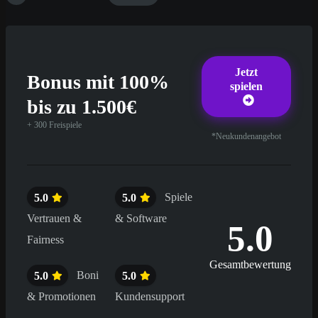
Jetzt
Bonus mit 100%
spielen
bis zu 1.500€
+ 300 Freispiele
*Neukundenangebot
Spiele
5.0
5.0
Vertrauen &
& Software
5.0
Fairness
Gesamtbewertung
Boni
5.0
5.0
& Promotionen
Kundensupport