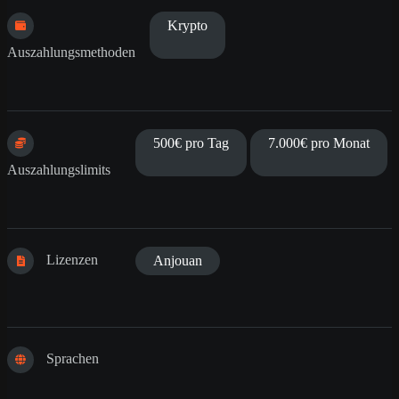
Krypto
Auszahlungsmethoden
500€ pro Tag
7.000€ pro Monat
Auszahlungslimits
Lizenzen
Anjouan
Sprachen