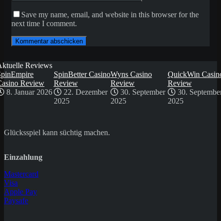
Save my name, email, and website in this browser for the
next time I comment.
Aktuelle Reviews
SpinEmpire
SpinBetter Casino
Wyns Casino
QuickWin Casin
Casino Review
Review
Review
Review
8. Januar 2026
22. Dezember
30. September
30. Septembe
2025
2025
2025
Glücksspiel kann süchtig machen.
Einzahlung
Mastercard
Visa
Apple Pay
Paysafe