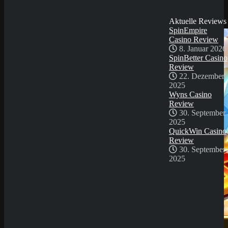
30. September
Sicher dir einen 100% Bonus bis 500€ und spiele
2025
Wrappin' More Gold
Aktuelle Reviews
Try Our Featured Games
SpinEmpire
Casino Review
8. Januar 2026
SpinBetter Casino
Review
22. Dezember
2025
Wyns Casino
Review
30. September
2025
QuickWin Casino
Review
30. September
2025