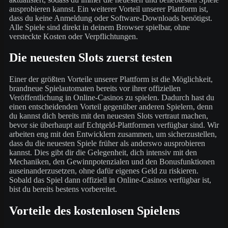
ausprobieren kannst. Ein weiterer Vorteil unserer Plattform ist,
dass du keine Anmeldung oder Software-Downloads benötigst.
Alle Spiele sind direkt in deinem Browser spielbar, ohne
versteckte Kosten oder Verpflichtungen.
Die neuesten Slots zuerst testen
Einer der größten Vorteile unserer Plattform ist die Möglichkeit,
brandneue Spielautomaten bereits vor ihrer offiziellen
Veröffentlichung in Online-Casinos zu spielen. Dadurch hast du
einen entscheidenden Vorteil gegenüber anderen Spielern, denn
du kannst dich bereits mit den neuesten Slots vertraut machen,
bevor sie überhaupt auf Echtgeld-Plattformen verfügbar sind. Wir
arbeiten eng mit den Entwicklern zusammen, um sicherzustellen,
dass du die neuesten Spiele früher als anderswo ausprobieren
kannst. Dies gibt dir die Gelegenheit, dich intensiv mit den
Mechaniken, den Gewinnpotenzialen und den Bonusfunktionen
auseinanderzusetzen, ohne dafür eigenes Geld zu riskieren.
Sobald das Spiel dann offiziell in Online-Casinos verfügbar ist,
bist du bereits bestens vorbereitet.
Vorteile des kostenlosen Spielens