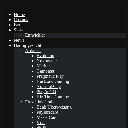
Home
Casinos
Bonis
Slots
Entwickler
News
Häufig gesucht
Anbieter
Evolution
Novomatic
Merkur
Gamomat
Pragmatic Play
Hacksaw Gaming
NoLimit City
Play’n GO
Big Time Gaming
Einzahlmethoden
Bank Überweisung
Paysafecard
MasterCard
Visa
Skrill