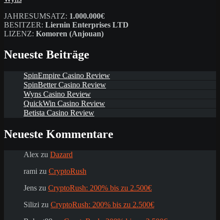
JAHRESUMSATZ:
1.000.000€
BESITZER:
Liernin Enterprises LTD
LIZENZ:
Komoren (Anjouan)
Neueste Beiträge
SpinEmpire Casino Review
SpinBetter Casino Review
Wyns Casino Review
QuickWin Casino Review
Betista Casino Review
Neueste Kommentare
Alex
zu
Dazard
rami
zu
CryptoRush
Jens
zu
CryptoRush: 200% bis zu 2.500€
Silizi
zu
CryptoRush: 200% bis zu 2.500€