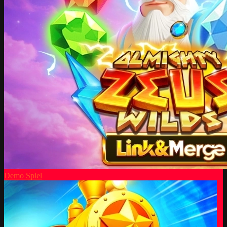
Demo Spiel