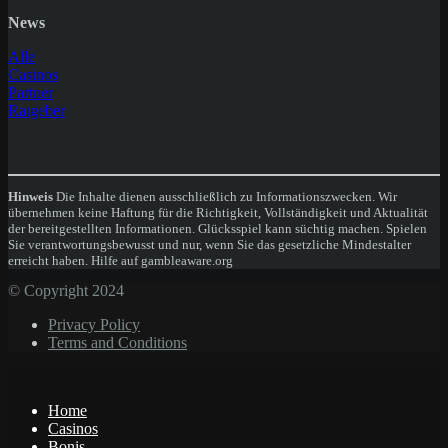
News
Alle
Casinos
Partner
Ratgeber
Hinweis
Die Inhalte dienen ausschließlich zu Informationszwecken. Wir
übernehmen keine Haftung für die Richtigkeit, Vollständigkeit und Aktualität
der bereitgestellten Informationen. Glücksspiel kann süchtig machen. Spielen
Sie verantwortungsbewusst und nur, wenn Sie das gesetzliche Mindestalter
erreicht haben. Hilfe auf gambleaware.org
© Copyright 2024
Privacy Policy
Terms and Conditions
Home
Casinos
Bonis