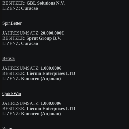
BESITZER:
GBL Solutions N.V.
LIZENZ:
Curacao
SpinBetter
JAHRESUMSATZ:
20.000.000€
BESITZER:
Sprut Group B.V.
LIZENZ:
Curacao
Betista
JAHRESUMSATZ:
1.000.000€
BESITZER:
Liernin Enterprises LTD
LIZENZ:
Komoren (Anjouan)
QuickWin
JAHRESUMSATZ:
1.000.000€
BESITZER:
Liernin Enterprises LTD
LIZENZ:
Komoren (Anjouan)
Wyns