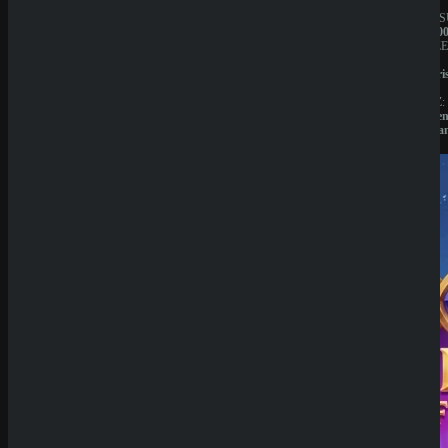
JAHRESUMSATZ:
JAHRES
1.000.000€
1.000.00
BESITZER:
BESITZE
Liernin
Liernin
Enterprises
Enterpri
LTD
LTD
LIZENZ:
LIZENZ:
Komoren
Komore
(Anjouan)
(Anjoua
Neueste
Beiträge
SpinEmpir
e Casino
Review
SpinBetter
Casino
Review
Wyns
Casino