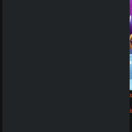
Review
QuickWin
Casino
Review
Betista
Casino
Review
Neueste
Kommenta
Alex
zu
Dazard
rami
zu
CryptoRus
Jens
zu
CryptoRush
200% bis
zu 2.500€
Silizi
zu