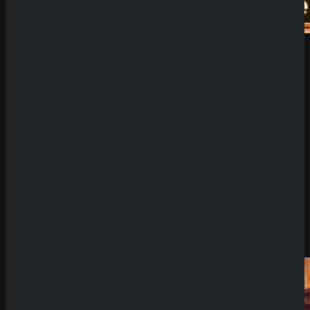
Demo Spiel
Demo Spiel