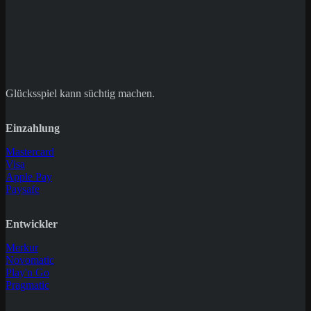
browser for the next time I comment.
Glücksspiel kann süchtig machen.
Einzahlung
Mastercard
Visa
Apple Pay
Paysafe
Entwickler
Merkur
Novomatic
Play'n Go
Pragmatic