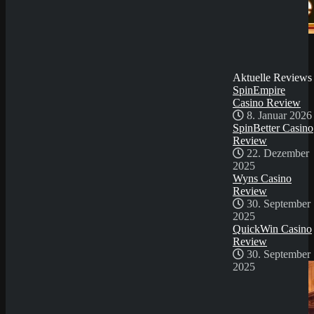
30. September
2025
QuickWin Casino
Review
Demo Spiel
30. September
2025
Aktuelle Reviews
SpinEmpire
Casino Review
8. Januar 2026
SpinBetter Casino
Review
22. Dezember
2025
Wyns Casino
Review
30. September
2025
QuickWin Casino
Review
30. September
Demo Spiel
2025