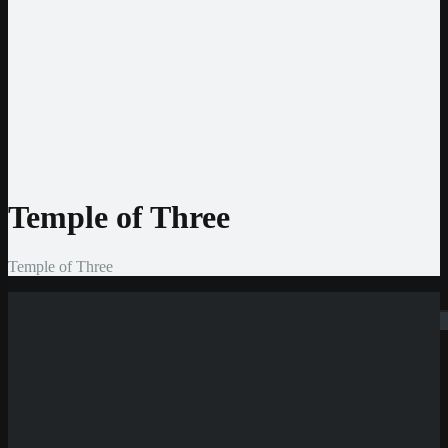
Jeton
CashtoCode
MiFinity
MuchBetter
Auszahlmethoden
Bank Überweisung
MasterCard
Visa
Skrill
Bitcoin
Temple of Three
Temple of Three
Suchen
Neue Casinos