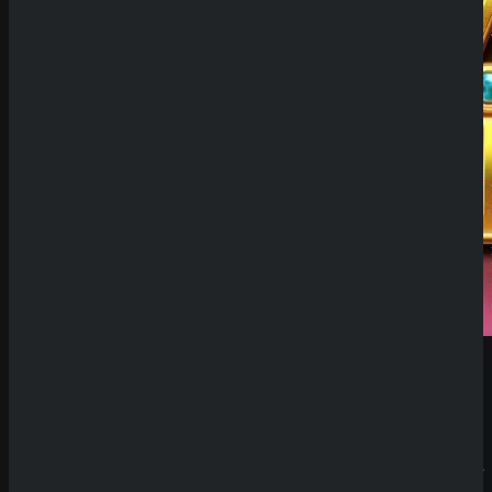
Neueste
Beiträge
SpinEmpir
e Casino