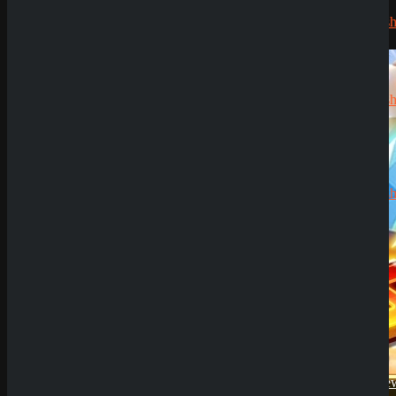
Jens
zu
Sicher dir einen 100% Bonus bis 500€ und spiele
CryptoRush
Temple of Three
200% bis
Try Our Featured Games
zu 2.500€
Silizi
zu
CryptoRush
200% bis
zu 2.500€
Robert99
zu
CryptoRush
200% bis
zu 2.500€
News
SpinEmpire Casino
Review
8. Januar 2026
SpinBetter Casino
Review
22. Dezember
2025
Wyns Casino Revie