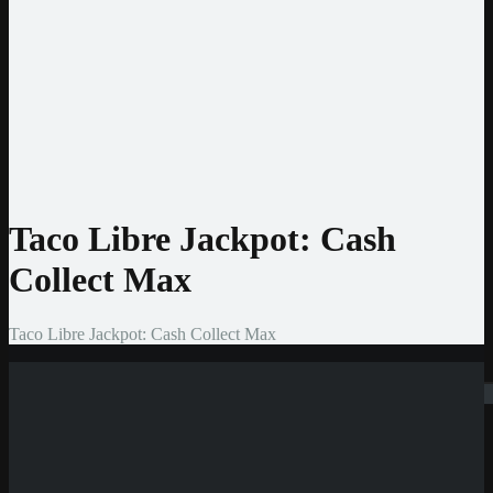
Jeton
CashtoCode
MiFinity
MuchBetter
Auszahlmethoden
Bank Überweisung
MasterCard
Visa
Skrill
Bitcoin
Taco Libre Jackpot: Cash
Collect Max
Taco Libre Jackpot: Cash Collect Max
Suchen
Neue Casinos