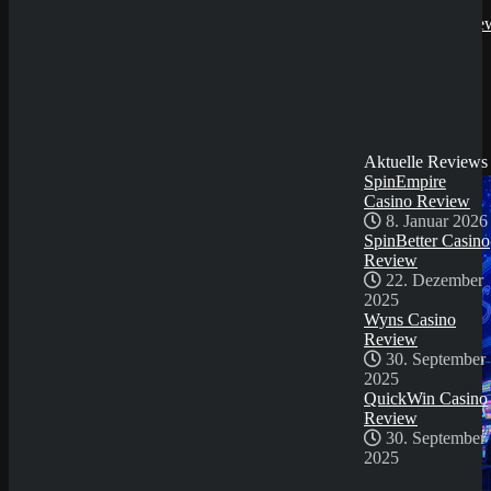
2025
Wyns Casino Revie
30. September
2025
QuickWin Casino
Review
30. September
2025
Aktuelle Reviews
Demo Spiel
SpinEmpire
Casino Review
8. Januar 2026
SpinBetter Casino
Review
22. Dezember
2025
Wyns Casino
Review
30. September
2025
QuickWin Casino
Review
30. September
2025