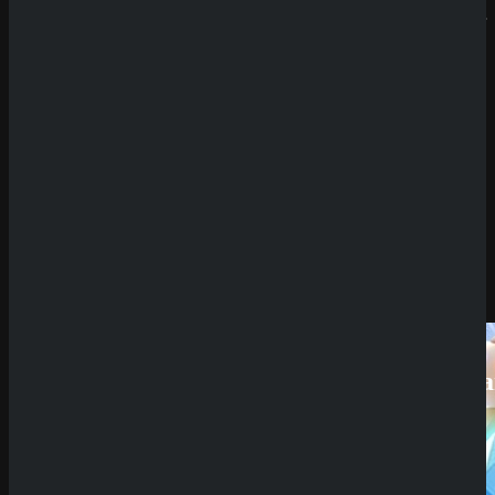
SpinEmpir
e Casino
Echtgeldmodus
Review
Demoversion
SpinBetter
Having issues with
Taco Libre Jackpot: Cash
Casino
Collect Max
?
Review
Wyns
Casino
Review
QuickWin
Casino
Review
Submit
Betista
Sicher dir einen 100% Bonus bis 500€ und spiele
Casino
Taco Libre Jackpot: Cash Collect Max
Review
Try Our Featured Games
Neueste
Kommenta
Alex
zu
Dazard
rami
zu