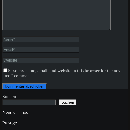
Save my name, email, and website in this browser for the next
time I comment.
Suchen
Suchen
Neue Casinos
Prestige