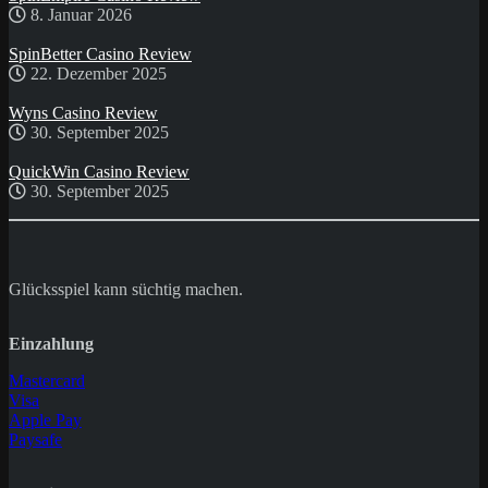
8. Januar 2026
SpinBetter Casino Review
22. Dezember 2025
Wyns Casino Review
30. September 2025
QuickWin Casino Review
30. September 2025
Glücksspiel kann süchtig machen.
Einzahlung
Mastercard
Visa
Apple Pay
Paysafe