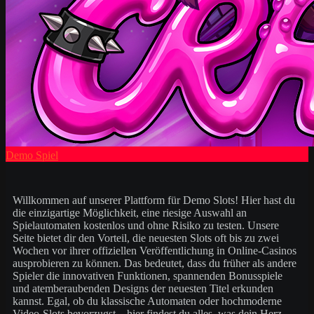
Demo Spiel
Willkommen auf unserer Plattform für Demo Slots! Hier hast du
die einzigartige Möglichkeit, eine riesige Auswahl an
Spielautomaten kostenlos und ohne Risiko zu testen. Unsere
Seite bietet dir den Vorteil, die neuesten Slots oft bis zu zwei
Wochen vor ihrer offiziellen Veröffentlichung in Online-Casinos
ausprobieren zu können. Das bedeutet, dass du früher als andere
Spieler die innovativen Funktionen, spannenden Bonusspiele
und atemberaubenden Designs der neuesten Titel erkunden
kannst. Egal, ob du klassische Automaten oder hochmoderne
Video-Slots bevorzugst – hier findest du alles, was dein Herz