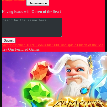
Demoversion
Having issues with
Queen of the Sea
?
Submit
Sicher dir einen 100% Bonus bis 500€ und spiele Queen of the Sea
Try Our Featured Games