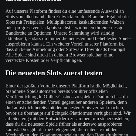
Auf unserer Plattform findest du eine umfassende Auswahl an
Slots von allen namhaften Entwicklern der Branche. Egal, ob du
Slots mit Freispielen, Multiplikatoren, kaskadierenden Walzen
oder progressiven Jackpots suchst – wir bieten dir eine riesige
Bandbreite an Optionen. Unsere Sammlung wird ständig
aktualisiert, sodass du immer die neuesten und beliebtesten Spiele
ausprobieren kannst. Ein weiterer Vorteil unserer Plattform ist,
dass du keine Anmeldung oder Software-Downloads benötigst.
Alle Spiele sind direkt in deinem Browser spielbar, ohne
versteckte Kosten oder Verpflichtungen.
Die neuesten Slots zuerst testen
Einer der größten Vorteile unserer Plattform ist die Möglichkeit,
brandneue Spielautomaten bereits vor ihrer offiziellen
Veröffentlichung in Online-Casinos zu spielen. Dadurch hast du
einen entscheidenden Vorteil gegenüber anderen Spielern, denn
du kannst dich bereits mit den neuesten Slots vertraut machen,
bevor sie überhaupt auf Echtgeld-Plattformen verfügbar sind. Wir
arbeiten eng mit den Entwicklern zusammen, um sicherzustellen,
dass du die neuesten Spiele früher als anderswo ausprobieren
kannst. Dies gibt dir die Gelegenheit, dich intensiv mit den
Mechaniken, den Gewinnpotenzialen und den Bonusfunktionen