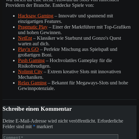
Providern der Branche. Entdecke Spiele von:
Hacksaw Gaming
– Innovativ und spannend mit
einzigartigen Features.
Pragmatic Play
– Einer der Marktführer mit Top-Grafiken
und hohen Gewinnen.
NetEnt
– Klassiker wie Starburst und Gonzo's Quest
warten auf dich.
Play'n GO
– Perfekte Mischung aus Spielspaß und
großartigen Boni.
Push Gaming
– Hochvolatiles Gameplay für die
Risikofreudigen.
Nolimit City
– Extrem kreative Slots mit innovativen
Mechaniken.
Relax Gaming
– Bekannt für Megaways-Slots und hohe
Gewinnpotenziale.
Schreibe einen Kommentar
Deine E-Mail-Adresse wird nicht veröffentlicht.
Erforderliche
Felder sind mit
*
markiert