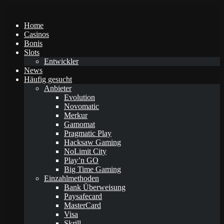
Home
Casinos
Bonis
Slots
Entwickler
News
Häufig gesucht
Anbieter
Evolution
Novomatic
Merkur
Gamomat
Pragmatic Play
Hacksaw Gaming
NoLimit City
Play’n GO
Big Time Gaming
Einzahlmethoden
Bank Überweisung
Paysafecard
MasterCard
Visa
Skrill