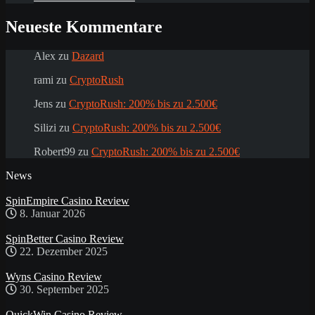
Neueste Kommentare
Alex
zu
Dazard
rami
zu
CryptoRush
Jens
zu
CryptoRush: 200% bis zu 2.500€
Silizi
zu
CryptoRush: 200% bis zu 2.500€
Robert99
zu
CryptoRush: 200% bis zu 2.500€
News
SpinEmpire Casino Review
8. Januar 2026
SpinBetter Casino Review
22. Dezember 2025
Wyns Casino Review
30. September 2025
QuickWin Casino Review