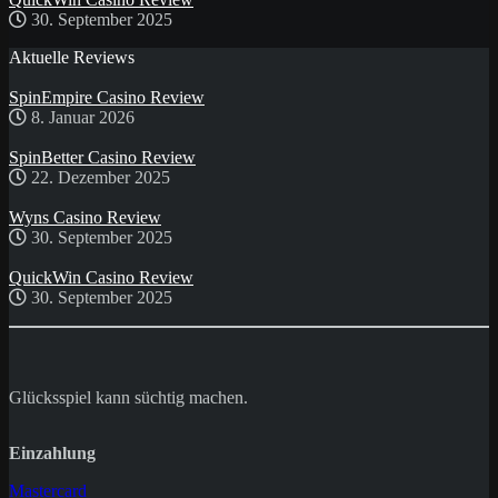
30. September 2025
Aktuelle Reviews
SpinEmpire Casino Review
8. Januar 2026
SpinBetter Casino Review
22. Dezember 2025
Wyns Casino Review
30. September 2025
QuickWin Casino Review
30. September 2025
Glücksspiel kann süchtig machen.
Einzahlung
Mastercard