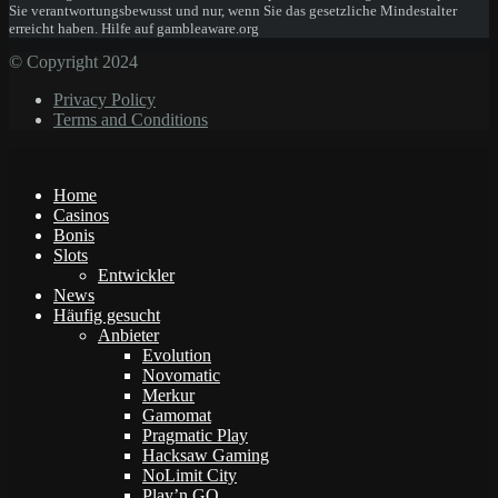
Sie verantwortungsbewusst und nur, wenn Sie das gesetzliche Mindestalter
erreicht haben. Hilfe auf gambleaware.org
© Copyright 2024
Privacy Policy
Terms and Conditions
Home
Casinos
Bonis
Slots
Entwickler
News
Häufig gesucht
Anbieter
Evolution
Novomatic
Merkur
Gamomat
Pragmatic Play
Hacksaw Gaming
NoLimit City
Play’n GO