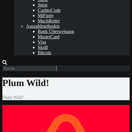
Jeton
CashtoCode
MiFinity
MuchBetter
Auszahlmethoden
Bank Überweisung
MasterCard
Visa
Skrill
Bitcoin
Plum Wild!
Plum Wild!