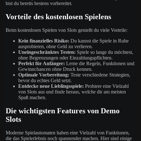
bist du bereits bestens vorbereitet.
Vorteile des kostenlosen Spielens
Beim kostenlosen Spielen von Slots genießt du viele Vorteile:
Kein finanzielles Risiko:
Du kannst die Spiele in Ruhe
ausprobieren, ohne Geld zu verlieren.
Uneingeschränktes Testen:
Spiele so lange du möchtest,
ohne Begrenzungen oder Einzahlungspflichten.
Perfekt für Anfänger:
Lerne die Regeln, Funktionen und
Gewinnchancen ohne Druck kennen.
Optimale Vorbereitung:
Teste verschiedene Strategien,
bevor du echtes Geld setzt.
Entdecke neue Lieblingsspiele:
Probiere eine Vielzahl
von Slots aus und finde heraus, welche dir am meisten
Spaß machen.
Die wichtigsten Features von Demo
Slots
Moderne Spielautomaten haben eine Vielzahl von Funktionen,
die das Spielerlebnis noch spannender machen. Hier sind einige