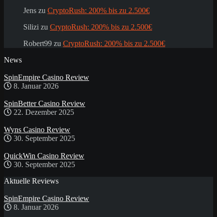
Jens
zu
CryptoRush: 200% bis zu 2.500€
Silizi
zu
CryptoRush: 200% bis zu 2.500€
Robert99
zu
CryptoRush: 200% bis zu 2.500€
News
SpinEmpire Casino Review
8. Januar 2026
SpinBetter Casino Review
22. Dezember 2025
Wyns Casino Review
30. September 2025
QuickWin Casino Review
30. September 2025
Aktuelle Reviews
SpinEmpire Casino Review
8. Januar 2026