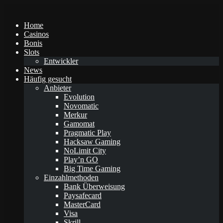
Home
Casinos
Bonis
Slots
Entwickler
News
Häufig gesucht
Anbieter
Evolution
Novomatic
Merkur
Gamomat
Pragmatic Play
Hacksaw Gaming
NoLimit City
Play’n GO
Big Time Gaming
Einzahlmethoden
Bank Überweisung
Paysafecard
MasterCard
Visa
Skrill