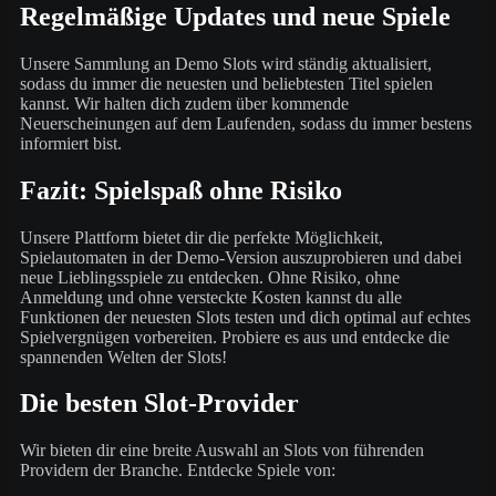
Regelmäßige Updates und neue Spiele
Unsere Sammlung an Demo Slots wird ständig aktualisiert,
sodass du immer die neuesten und beliebtesten Titel spielen
kannst. Wir halten dich zudem über kommende
Neuerscheinungen auf dem Laufenden, sodass du immer bestens
informiert bist.
Fazit: Spielspaß ohne Risiko
Unsere Plattform bietet dir die perfekte Möglichkeit,
Spielautomaten in der Demo-Version auszuprobieren und dabei
neue Lieblingsspiele zu entdecken. Ohne Risiko, ohne
Anmeldung und ohne versteckte Kosten kannst du alle
Funktionen der neuesten Slots testen und dich optimal auf echtes
Spielvergnügen vorbereiten. Probiere es aus und entdecke die
spannenden Welten der Slots!
Die besten Slot-Provider
Wir bieten dir eine breite Auswahl an Slots von führenden
Providern der Branche. Entdecke Spiele von: