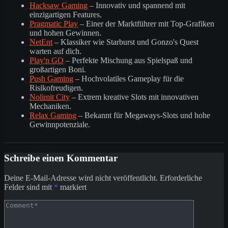
Hacksaw Gaming
– Innovativ und spannend mit
einzigartigen Features.
Pragmatic Play
– Einer der Marktführer mit Top-Grafiken
und hohen Gewinnen.
NetEnt
– Klassiker wie Starburst und Gonzo's Quest
warten auf dich.
Play'n GO
– Perfekte Mischung aus Spielspaß und
großartigen Boni.
Push Gaming
– Hochvolatiles Gameplay für die
Risikofreudigen.
Nolimit City
– Extrem kreative Slots mit innovativen
Mechaniken.
Relax Gaming
– Bekannt für Megaways-Slots und hohe
Gewinnpotenziale.
Schreibe einen Kommentar
Deine E-Mail-Adresse wird nicht veröffentlicht.
Erforderliche
Felder sind mit
*
markiert