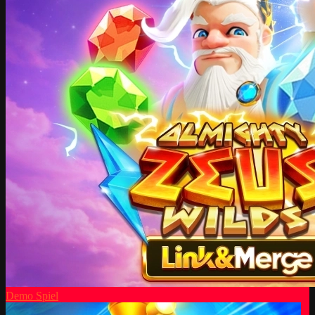
Demo Spiel