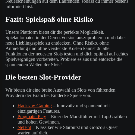
Neuerscheinungen auf dem Laufenden, sodass du immer bestens
informiert bist.
Fazit: Spielspaß ohne Risiko
Unsere Plattform bietet dir die perfekte Möglichkeit,
Spielautomaten in der Demo-Version auszuprobieren und dabei
neue Lieblingsspiele zu entdecken. Ohne Risiko, ohne
Anmeldung und ohne versteckte Kosten kannst du alle
Funktionen der neuesten Slots testen und dich optimal auf echtes
Spielvergnügen vorbereiten. Probiere es aus und entdecke die
spannenden Welten der Slots!
Die besten Slot-Provider
Wir bieten dir eine breite Auswahl an Slots von führenden
Providern der Branche. Entdecke Spiele von:
Hacksaw Gaming
– Innovativ und spannend mit
einzigartigen Features.
Pragmatic Play
– Einer der Marktführer mit Top-Grafiken
und hohen Gewinnen.
NetEnt
– Klassiker wie Starburst und Gonzo's Quest
warten auf dich.