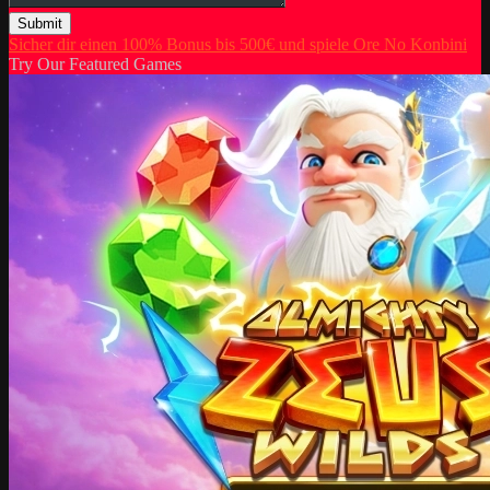
Submit
Sicher dir einen 100% Bonus bis 500€ und spiele Ore No Konbini
Try Our Featured Games