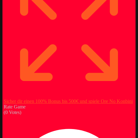
Sicher dir einen 100% Bonus bis 500€ und spiele Ore No Konbini
Rate Game
(
0
Votes)