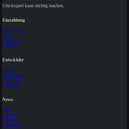
Glücksspiel kann süchtig machen.
Einzahlung
Mastercard
Visa
Apple Pay
Paysafe
Entwickler
Merkur
Novomatic
Play'n Go
Pragmatic
News
Alle
Casinos
Partner
Ratgeber