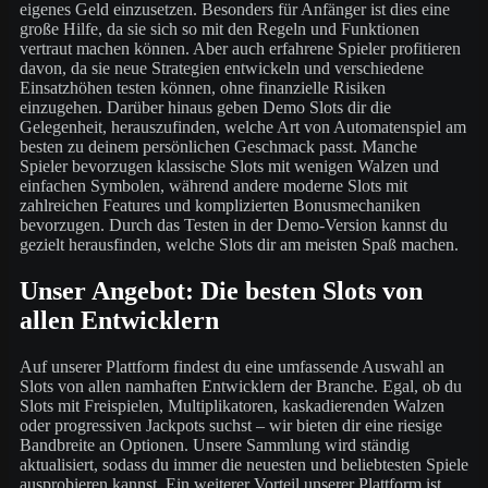
eigenes Geld einzusetzen. Besonders für Anfänger ist dies eine
große Hilfe, da sie sich so mit den Regeln und Funktionen
vertraut machen können. Aber auch erfahrene Spieler profitieren
davon, da sie neue Strategien entwickeln und verschiedene
Einsatzhöhen testen können, ohne finanzielle Risiken
einzugehen. Darüber hinaus geben Demo Slots dir die
Gelegenheit, herauszufinden, welche Art von Automatenspiel am
besten zu deinem persönlichen Geschmack passt. Manche
Spieler bevorzugen klassische Slots mit wenigen Walzen und
einfachen Symbolen, während andere moderne Slots mit
zahlreichen Features und komplizierten Bonusmechaniken
bevorzugen. Durch das Testen in der Demo-Version kannst du
gezielt herausfinden, welche Slots dir am meisten Spaß machen.
Unser Angebot: Die besten Slots von
allen Entwicklern
Auf unserer Plattform findest du eine umfassende Auswahl an
Slots von allen namhaften Entwicklern der Branche. Egal, ob du
Slots mit Freispielen, Multiplikatoren, kaskadierenden Walzen
oder progressiven Jackpots suchst – wir bieten dir eine riesige
Bandbreite an Optionen. Unsere Sammlung wird ständig
aktualisiert, sodass du immer die neuesten und beliebtesten Spiele
ausprobieren kannst. Ein weiterer Vorteil unserer Plattform ist,