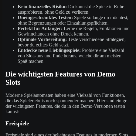
Kein finanzielles Risiko:
Du kannst die Spiele in Ruhe
ausprobieren, ohne Geld zu verlieren.
Uneingeschränktes Testen:
Spiele so lange du möchtest,
ohne Begrenzungen oder Einzahlungspflichten.
Perfekt für Anfänger:
Lerne die Regeln, Funktionen und
Gewinnchancen ohne Druck kennen.
Optimale Vorbereitung:
Teste verschiedene Strategien,
bevor du echtes Geld setzt.
Entdecke neue Lieblingsspiele:
Probiere eine Vielzahl
von Slots aus und finde heraus, welche dir am meisten
Spaß machen.
Die wichtigsten Features von Demo
Slots
Moderne Spielautomaten haben eine Vielzahl von Funktionen,
die das Spielerlebnis noch spannender machen. Hier sind einige
der wichtigsten Features, die du in den Demo-Versionen testen
kannst:
Freispiele
Freispiele sind eines der beliebtesten Features in modernen Slots.