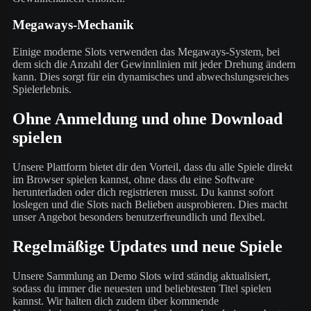
Megaways-Mechanik
Einige moderne Slots verwenden das Megaways-System, bei
dem sich die Anzahl der Gewinnlinien mit jeder Drehung ändern
kann. Dies sorgt für ein dynamisches und abwechslungsreiches
Spielerlebnis.
Ohne Anmeldung und ohne Download
spielen
Unsere Plattform bietet dir den Vorteil, dass du alle Spiele direkt
im Browser spielen kannst, ohne dass du eine Software
herunterladen oder dich registrieren musst. Du kannst sofort
loslegen und die Slots nach Belieben ausprobieren. Dies macht
unser Angebot besonders benutzerfreundlich und flexibel.
Regelmäßige Updates und neue Spiele
Unsere Sammlung an Demo Slots wird ständig aktualisiert,
sodass du immer die neuesten und beliebtesten Titel spielen
kannst. Wir halten dich zudem über kommende