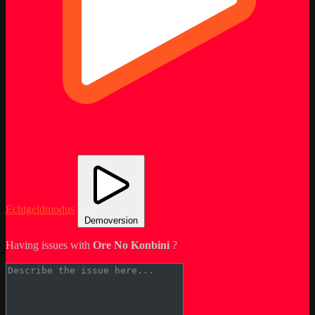
Echtgeldmodus
Demoversion
Having issues with
Ore No Konbini
?