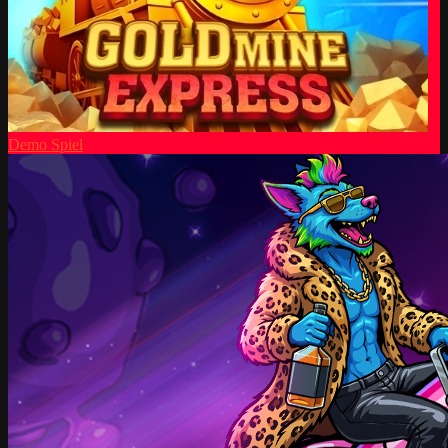
Demo Spiel