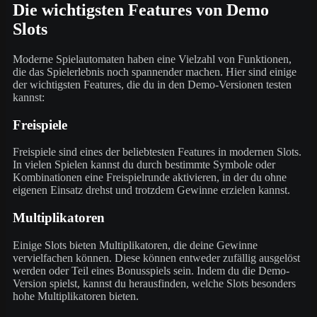
Die wichtigsten Features von Demo
Slots
Moderne Spielautomaten haben eine Vielzahl von Funktionen,
die das Spielerlebnis noch spannender machen. Hier sind einige
der wichtigsten Features, die du in den Demo-Versionen testen
kannst:
Freispiele
Freispiele sind eines der beliebtesten Features in modernen Slots.
In vielen Spielen kannst du durch bestimmte Symbole oder
Kombinationen eine Freispielrunde aktivieren, in der du ohne
eigenen Einsatz drehst und trotzdem Gewinne erzielen kannst.
Multiplikatoren
Einige Slots bieten Multiplikatoren, die deine Gewinne
vervielfachen können. Diese können entweder zufällig ausgelöst
werden oder Teil eines Bonusspiels sein. Indem du die Demo-
Version spielst, kannst du herausfinden, welche Slots besonders
hohe Multiplikatoren bieten.