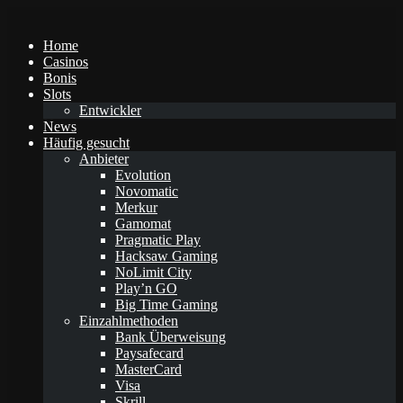
Home
Casinos
Bonis
Slots
Entwickler
News
Häufig gesucht
Anbieter
Evolution
Novomatic
Merkur
Gamomat
Pragmatic Play
Hacksaw Gaming
NoLimit City
Play’n GO
Big Time Gaming
Einzahlmethoden
Bank Überweisung
Paysafecard
MasterCard
Visa
Skrill