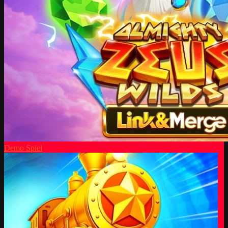
Demo Spiel