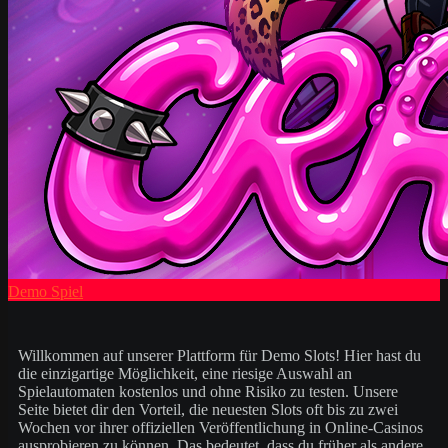
Demo Spiel
Willkommen auf unserer Plattform für Demo Slots! Hier hast du
die einzigartige Möglichkeit, eine riesige Auswahl an
Spielautomaten kostenlos und ohne Risiko zu testen. Unsere
Seite bietet dir den Vorteil, die neuesten Slots oft bis zu zwei
Wochen vor ihrer offiziellen Veröffentlichung in Online-Casinos
ausprobieren zu können. Das bedeutet, dass du früher als andere