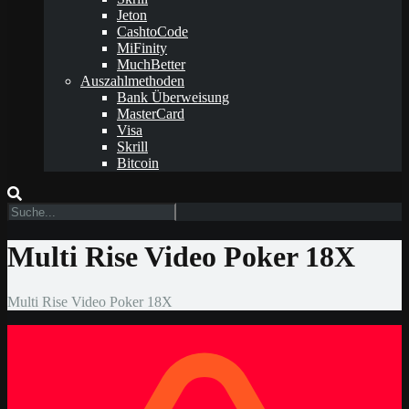
Jeton
CashtoCode
MiFinity
MuchBetter
Auszahlmethoden
Bank Überweisung
MasterCard
Visa
Skrill
Bitcoin
Multi Rise Video Poker 18X
Multi Rise Video Poker 18X