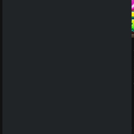
Neueste
Beiträge
SpinEmpir
e Casino