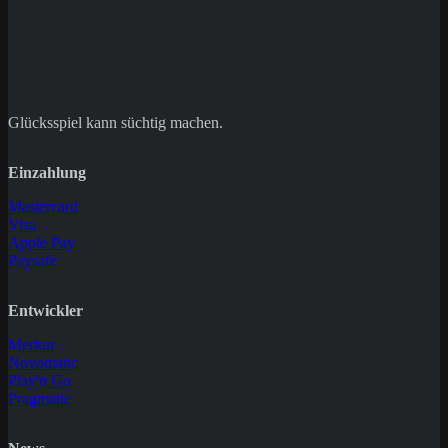
Glücksspiel kann süchtig machen.
Einzahlung
Mastercard
Visa
Apple Pay
Paysafe
Entwickler
Merkur
Novomatic
Play'n Go
Pragmatic