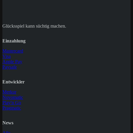
Glücksspiel kann süchtig machen.
Einzahlung
Mastercard
Visa
Apple Pay
Paysafe
Entwickler
Merkur
Novomatic
Play'n Go
Pragmatic
News
Alle