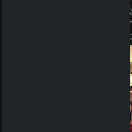
JAHRESUMSATZ:
JAHRES
1.000.000€
1.000.00
BESITZER:
BESITZE
Liernin
Liernin
Enterprises
Enterpri
LTD
LTD
LIZENZ:
LIZENZ:
Komoren
Komore
(Anjouan)
(Anjoua
Neueste
Beiträge
SpinEmpir
e Casino
Review
SpinBetter
Casino
Review
Wyns
Casino