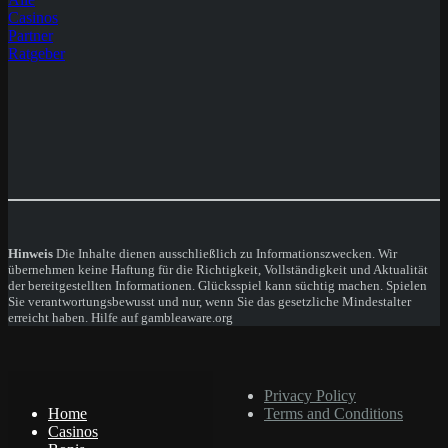
Casinos
Partner
Ratgeber
Hinweis
Die Inhalte dienen ausschließlich zu Informationszwecken. Wir
übernehmen keine Haftung für die Richtigkeit, Vollständigkeit und Aktualität
der bereitgestellten Informationen. Glücksspiel kann süchtig machen. Spielen
Sie verantwortungsbewusst und nur, wenn Sie das gesetzliche Mindestalter
erreicht haben. Hilfe auf gambleaware.org
© Copyright 2024
Privacy Policy
Home
Terms and Conditions
Casinos