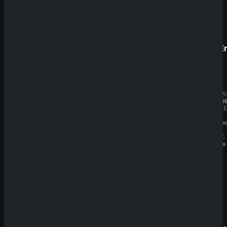
Prestige
SpinE
BESITZER:
JAHRES
Aurevia
10.000.0
IT
BESITZE
Group
GBL
LIZENZ:
Solution
Curacao
N.V.
LIZENZ:
Curacao