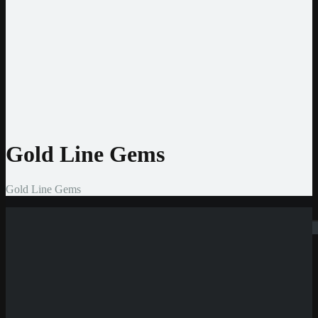
Jeton
CashtoCode
MiFinity
MuchBetter
Auszahlmethoden
Bank Überweisung
MasterCard
Visa
Skrill
Bitcoin
Gold Line Gems
Gold Line Gems
Suchen
Neue Casinos