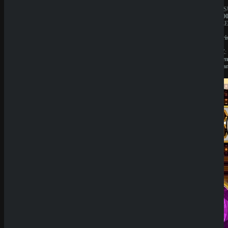
JAHRESUMSATZ:
JAHRES
1.000.000€
1.000.00
BESITZER:
BESITZE
Liernin
Liernin
Enterprises
Enterpri
LTD
LTD
LIZENZ:
LIZENZ:
Komoren
Komore
(Anjouan)
(Anjoua
Neueste
Beiträge
SpinEmpir
e Casino
Review
SpinBetter
Casino
Review
Wyns
Casino