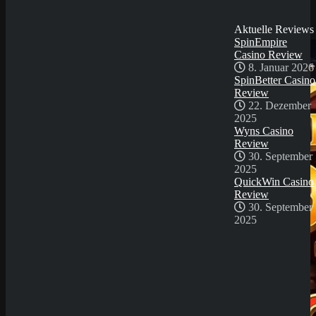
30. September
Sicher dir einen 100% Bonus bis 500€ und spiele
2025
Fortune Surge
Aktuelle Reviews
Try Our Featured Games
SpinEmpire
Casino Review
8. Januar 2026
SpinBetter Casino
Review
22. Dezember
2025
Wyns Casino
Review
30. September
2025
QuickWin Casino
Review
30. September
2025