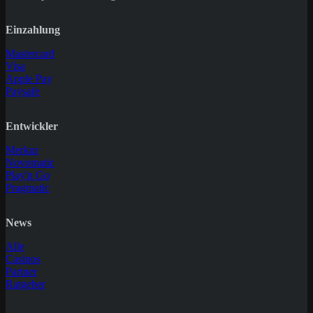
Einzahlung
Mastercard
Visa
Apple Pay
Paysafe
Entwickler
Merkur
Novomatic
Play'n Go
Pragmatic
News
Alle
Casinos
Partner
Ratgeber