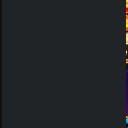
Demo Spiel