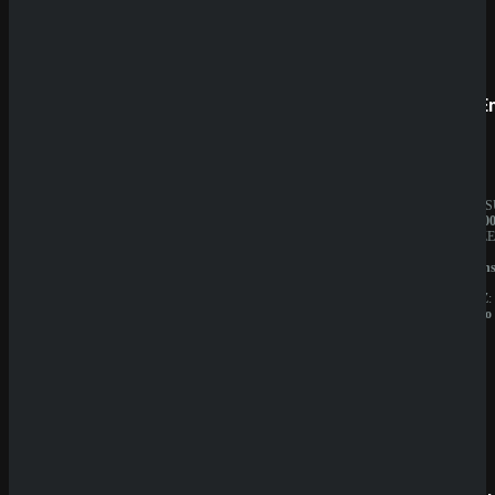
Prestige
SpinE
BESITZER:
JAHRES
Aurevia
10.000.0
IT
BESITZE
Group
GBL
LIZENZ:
Solution
Curacao
N.V.
LIZENZ:
Curacao