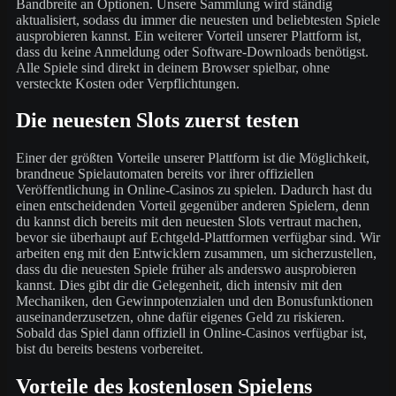
Bandbreite an Optionen. Unsere Sammlung wird ständig
aktualisiert, sodass du immer die neuesten und beliebtesten Spiele
ausprobieren kannst. Ein weiterer Vorteil unserer Plattform ist,
dass du keine Anmeldung oder Software-Downloads benötigst.
Alle Spiele sind direkt in deinem Browser spielbar, ohne
versteckte Kosten oder Verpflichtungen.
Die neuesten Slots zuerst testen
Einer der größten Vorteile unserer Plattform ist die Möglichkeit,
brandneue Spielautomaten bereits vor ihrer offiziellen
Veröffentlichung in Online-Casinos zu spielen. Dadurch hast du
einen entscheidenden Vorteil gegenüber anderen Spielern, denn
du kannst dich bereits mit den neuesten Slots vertraut machen,
bevor sie überhaupt auf Echtgeld-Plattformen verfügbar sind. Wir
arbeiten eng mit den Entwicklern zusammen, um sicherzustellen,
dass du die neuesten Spiele früher als anderswo ausprobieren
kannst. Dies gibt dir die Gelegenheit, dich intensiv mit den
Mechaniken, den Gewinnpotenzialen und den Bonusfunktionen
auseinanderzusetzen, ohne dafür eigenes Geld zu riskieren.
Sobald das Spiel dann offiziell in Online-Casinos verfügbar ist,
bist du bereits bestens vorbereitet.
Vorteile des kostenlosen Spielens