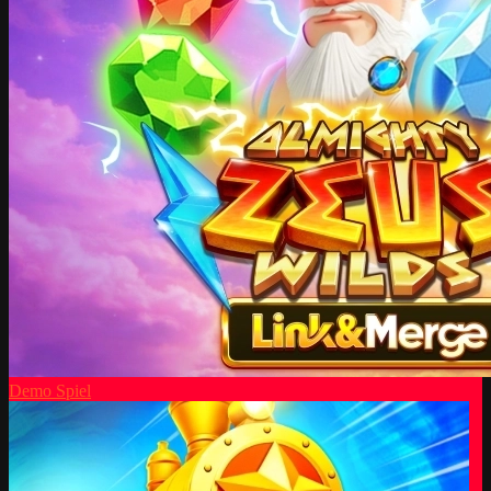
Demo Spiel