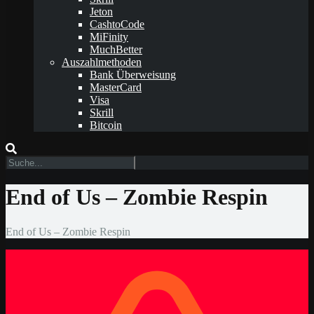
Jeton
CashtoCode
MiFinity
MuchBetter
Auszahlmethoden
Bank Überweisung
MasterCard
Visa
Skrill
Bitcoin
End of Us – Zombie Respin
End of Us – Zombie Respin