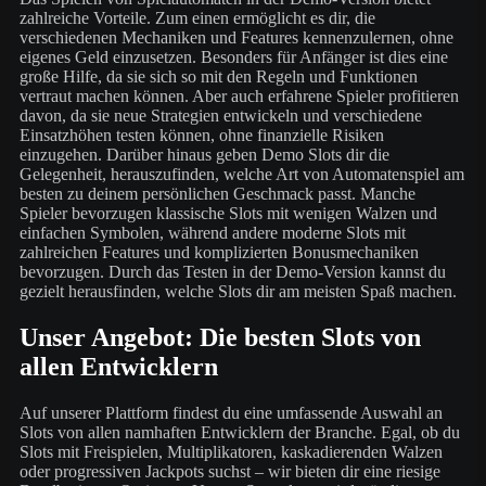
zahlreiche Vorteile. Zum einen ermöglicht es dir, die
verschiedenen Mechaniken und Features kennenzulernen, ohne
eigenes Geld einzusetzen. Besonders für Anfänger ist dies eine
große Hilfe, da sie sich so mit den Regeln und Funktionen
vertraut machen können. Aber auch erfahrene Spieler profitieren
davon, da sie neue Strategien entwickeln und verschiedene
Einsatzhöhen testen können, ohne finanzielle Risiken
einzugehen. Darüber hinaus geben Demo Slots dir die
Gelegenheit, herauszufinden, welche Art von Automatenspiel am
besten zu deinem persönlichen Geschmack passt. Manche
Spieler bevorzugen klassische Slots mit wenigen Walzen und
einfachen Symbolen, während andere moderne Slots mit
zahlreichen Features und komplizierten Bonusmechaniken
bevorzugen. Durch das Testen in der Demo-Version kannst du
gezielt herausfinden, welche Slots dir am meisten Spaß machen.
Unser Angebot: Die besten Slots von
allen Entwicklern
Auf unserer Plattform findest du eine umfassende Auswahl an
Slots von allen namhaften Entwicklern der Branche. Egal, ob du
Slots mit Freispielen, Multiplikatoren, kaskadierenden Walzen
oder progressiven Jackpots suchst – wir bieten dir eine riesige