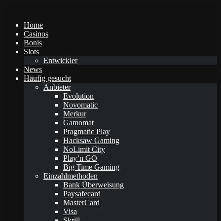
Home
Casinos
Bonis
Slots
Entwickler
News
Häufig gesucht
Anbieter
Evolution
Novomatic
Merkur
Gamomat
Pragmatic Play
Hacksaw Gaming
NoLimit City
Play’n GO
Big Time Gaming
Einzahlmethoden
Bank Überweisung
Paysafecard
MasterCard
Visa
Skrill