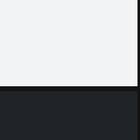
Suchen
Suchen
Neue Casinos
Prestige