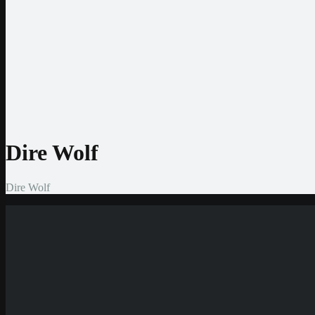
Aus
Dire Wolf
Dire Wolf