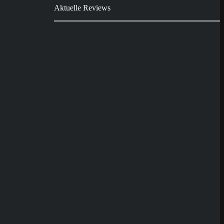
Aktuelle Reviews