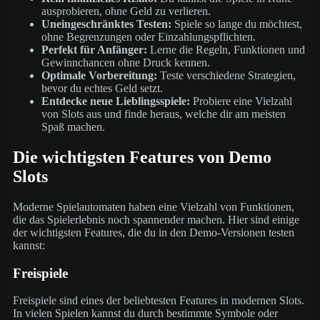
ausprobieren, ohne Geld zu verlieren.
Uneingeschränktes Testen:
Spiele so lange du möchtest,
ohne Begrenzungen oder Einzahlungspflichten.
Perfekt für Anfänger:
Lerne die Regeln, Funktionen und
Gewinnchancen ohne Druck kennen.
Optimale Vorbereitung:
Teste verschiedene Strategien,
bevor du echtes Geld setzt.
Entdecke neue Lieblingsspiele:
Probiere eine Vielzahl
von Slots aus und finde heraus, welche dir am meisten
Spaß machen.
Die wichtigsten Features von Demo
Slots
Moderne Spielautomaten haben eine Vielzahl von Funktionen,
die das Spielerlebnis noch spannender machen. Hier sind einige
der wichtigsten Features, die du in den Demo-Versionen testen
kannst:
Freispiele
Freispiele sind eines der beliebtesten Features in modernen Slots.
In vielen Spielen kannst du durch bestimmte Symbole oder