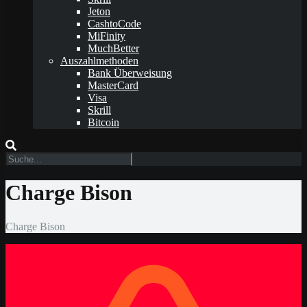
Jeton
CashtoCode
MiFinity
MuchBetter
Auszahlmethoden
Bank Überweisung
MasterCard
Visa
Skrill
Bitcoin
Charge Bison
Charge Bison