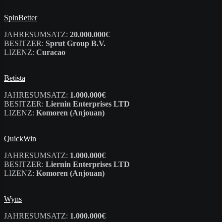
SpinBetter
JAHRESUMSATZ:
20.000.000€
BESITZER:
Sprut Group B.V.
LIZENZ:
Curacao
Betista
JAHRESUMSATZ:
1.000.000€
BESITZER:
Liernin Enterprises LTD
LIZENZ:
Komoren (Anjouan)
QuickWin
JAHRESUMSATZ:
1.000.000€
BESITZER:
Liernin Enterprises LTD
LIZENZ:
Komoren (Anjouan)
Wyns
JAHRESUMSATZ:
1.000.000€