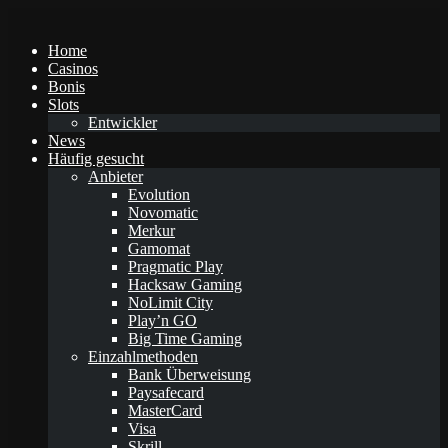
Home
Casinos
Bonis
Slots
Entwickler
News
Häufig gesucht
Anbieter
Evolution
Novomatic
Merkur
Gamomat
Pragmatic Play
Hacksaw Gaming
NoLimit City
Play’n GO
Big Time Gaming
Einzahlmethoden
Bank Überweisung
Paysafecard
MasterCard
Visa
Skrill