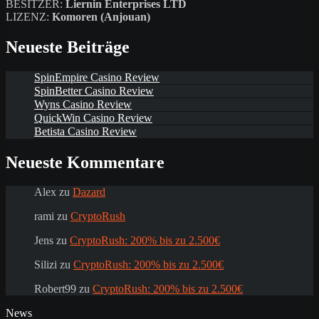
BESITZER:
Liernin Enterprises LTD
LIZENZ:
Komoren (Anjouan)
Neueste Beiträge
SpinEmpire Casino Review
SpinBetter Casino Review
Wyns Casino Review
QuickWin Casino Review
Betista Casino Review
Neueste Kommentare
Alex
zu
Dazard
rami
zu
CryptoRush
Jens
zu
CryptoRush: 200% bis zu 2.500€
Silizi
zu
CryptoRush: 200% bis zu 2.500€
Robert99
zu
CryptoRush: 200% bis zu 2.500€
News