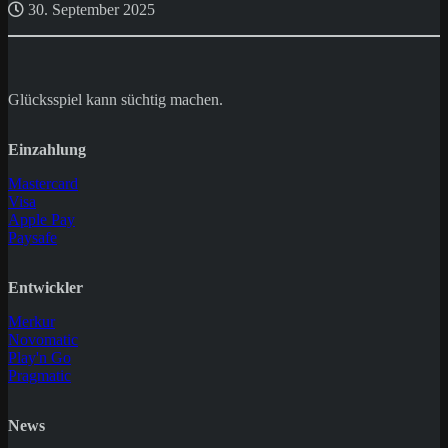
30. September 2025
Glücksspiel kann süchtig machen.
Einzahlung
Mastercard
Visa
Apple Pay
Paysafe
Entwickler
Merkur
Novomatic
Play'n Go
Pragmatic
News