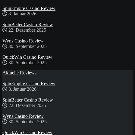
SpinEmpire Casino Review
8. Januar 2026
SpinBetter Casino Review
22. Dezember 2025
Wyns Casino Review
30. September 2025
QuickWin Casino Review
30. September 2025
Aktuelle Reviews
SpinEmpire Casino Review
8. Januar 2026
SpinBetter Casino Review
22. Dezember 2025
Wyns Casino Review
30. September 2025
QuickWin Casino Review