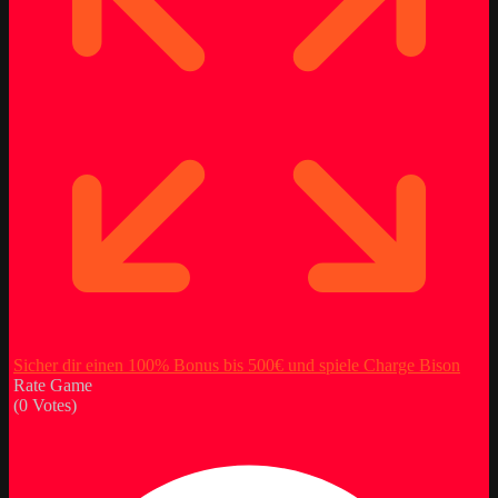
Sicher dir einen 100% Bonus bis 500€ und spiele Charge Bison
Rate Game
(
0
Votes)