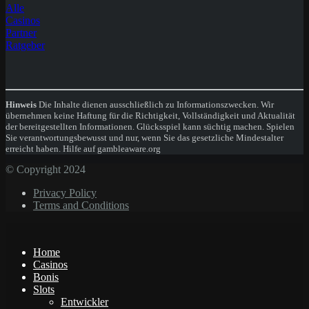
Alle
Casinos
Partner
Ratgeber
Hinweis
Die Inhalte dienen ausschließlich zu Informationszwecken. Wir
übernehmen keine Haftung für die Richtigkeit, Vollständigkeit und Aktualität
der bereitgestellten Informationen. Glücksspiel kann süchtig machen. Spielen
Sie verantwortungsbewusst und nur, wenn Sie das gesetzliche Mindestalter
erreicht haben. Hilfe auf gambleaware.org
© Copyright 2024
Privacy Policy
Terms and Conditions
Home
Casinos
Bonis
Slots
Entwickler