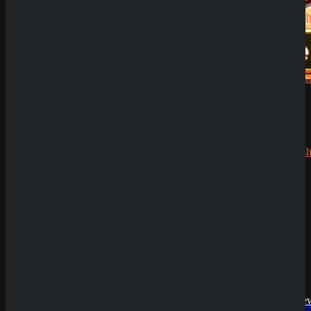
Jens
zu
CryptoRush
200% bis
zu 2.500€
Silizi
zu
CryptoRush
Demo Spiel
200% bis
zu 2.500€
Robert99
zu
CryptoRush
200% bis
zu 2.500€
News
SpinEmpire Casino
Review
8. Januar 2026
SpinBetter Casino
Review
22. Dezember
2025
Demo Spiel
Wyns Casino Revie