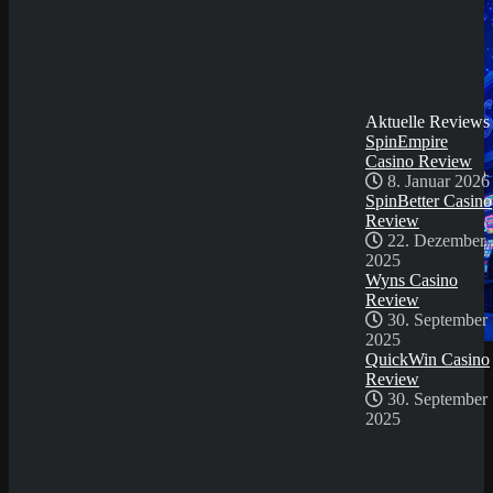
30. September
2025
QuickWin Casino
Review
30. September
2025
Aktuelle Reviews
SpinEmpire
Casino Review
8. Januar 2026
SpinBetter Casino
Review
22. Dezember
2025
Wyns Casino
Review
30. September
2025
Demo Spiel
QuickWin Casino
Review
30. September
2025
Willkommen auf unserer Plattform für Demo
Slots! Hier hast du die einzigartige Möglichkeit,
eine riesige Auswahl an Spielautomaten
kostenlos und ohne Risiko zu testen. Unsere