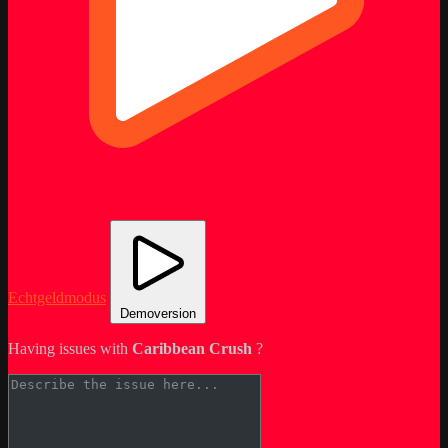
Echtgeldmodus
Demoversion
Having issues with
Caribbean Crush
?