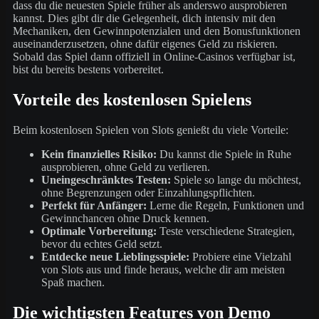
dass du die neuesten Spiele früher als anderswo ausprobieren
kannst. Dies gibt dir die Gelegenheit, dich intensiv mit den
Mechaniken, den Gewinnpotenzialen und den Bonusfunktionen
auseinanderzusetzen, ohne dafür eigenes Geld zu riskieren.
Sobald das Spiel dann offiziell in Online-Casinos verfügbar ist,
bist du bereits bestens vorbereitet.
Vorteile des kostenlosen Spielens
Beim kostenlosen Spielen von Slots genießt du viele Vorteile:
Kein finanzielles Risiko:
Du kannst die Spiele in Ruhe
ausprobieren, ohne Geld zu verlieren.
Uneingeschränktes Testen:
Spiele so lange du möchtest,
ohne Begrenzungen oder Einzahlungspflichten.
Perfekt für Anfänger:
Lerne die Regeln, Funktionen und
Gewinnchancen ohne Druck kennen.
Optimale Vorbereitung:
Teste verschiedene Strategien,
bevor du echtes Geld setzt.
Entdecke neue Lieblingsspiele:
Probiere eine Vielzahl
von Slots aus und finde heraus, welche dir am meisten
Spaß machen.
Die wichtigsten Features von Demo