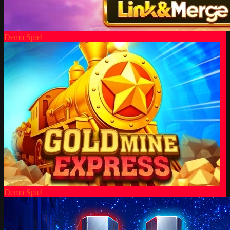
Demo Spiel
Demo Spiel