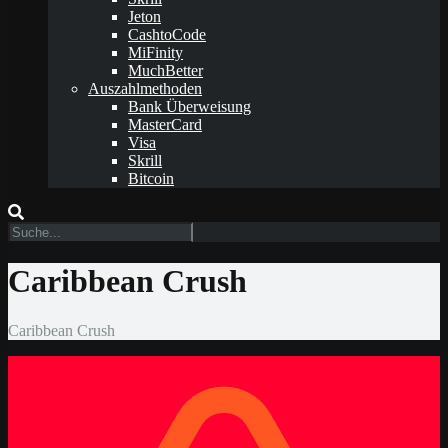
Jeton
CashtoCode
MiFinity
MuchBetter
Auszahlmethoden
Bank Überweisung
MasterCard
Visa
Skrill
Bitcoin
Caribbean Crush
Caribbean Crush