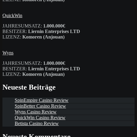
QuickWin
JAHRESUMSATZ:
1.000.000€
BESITZER:
Liernin Enterprises LTD
LIZENZ:
Komoren (Anjouan)
Wyns
JAHRESUMSATZ:
1.000.000€
BESITZER:
Liernin Enterprises LTD
LIZENZ:
Komoren (Anjouan)
Neueste Beiträge
SpinEmpire Casino Review
SpinBetter Casino Review
Wyns Casino Review
QuickWin Casino Review
Betista Casino Review
Neueste Kommentare