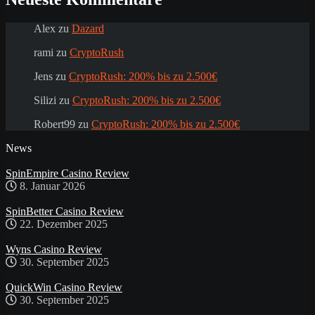
Alex
zu
Dazard
rami
zu
CryptoRush
Jens
zu
CryptoRush: 200% bis zu 2.500€
Silizi
zu
CryptoRush: 200% bis zu 2.500€
Robert99
zu
CryptoRush: 200% bis zu 2.500€
News
SpinEmpire Casino Review
8. Januar 2026
SpinBetter Casino Review
22. Dezember 2025
Wyns Casino Review
30. September 2025
QuickWin Casino Review
30. September 2025