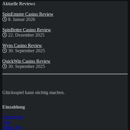
Aktuelle Reviews
SpinEmpire Casino Review
8. Januar 2026
SpinBetter Casino Review
22. Dezember 2025
Wyns Casino Review
30. September 2025
QuickWin Casino Review
30. September 2025
Glücksspiel kann süchtig machen.
Einzahlung
Mastercard
Visa
Apple Pay