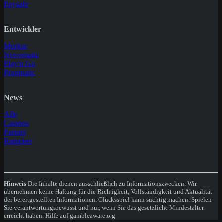
Paysafe
Entwickler
Merkur
Novomatic
Play'n Go
Pragmatic
News
Alle
Casinos
Partner
Ratgeber
Hinweis
Die Inhalte dienen ausschließlich zu Informationszwecken. Wir
übernehmen keine Haftung für die Richtigkeit, Vollständigkeit und Aktualität
der bereitgestellten Informationen. Glücksspiel kann süchtig machen. Spielen
Sie verantwortungsbewusst und nur, wenn Sie das gesetzliche Mindestalter
erreicht haben. Hilfe auf gambleaware.org