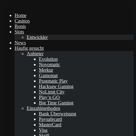
Home
Casinos
Bonis
Slots
Entwickler
News
Häufig gesucht
Anbieter
Evolution
Novomatic
Merkur
Gamomat
Pragmatic Play
Hacksaw Gaming
NoLimit City
Play’n GO
Big Time Gaming
Einzahlmethoden
Bank Überweisung
Paysafecard
MasterCard
Visa
Skrill