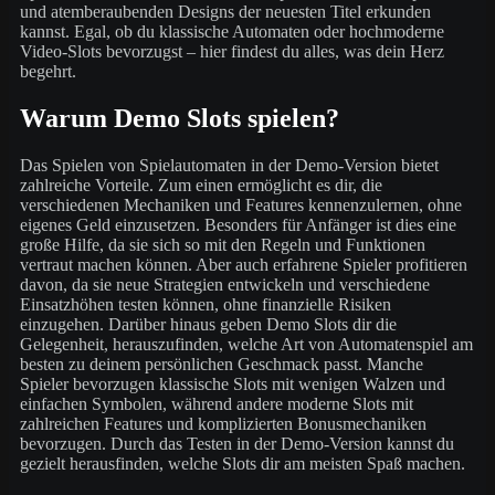
und atemberaubenden Designs der neuesten Titel erkunden
kannst. Egal, ob du klassische Automaten oder hochmoderne
Video-Slots bevorzugst – hier findest du alles, was dein Herz
begehrt.
Warum Demo Slots spielen?
Das Spielen von Spielautomaten in der Demo-Version bietet
zahlreiche Vorteile. Zum einen ermöglicht es dir, die
verschiedenen Mechaniken und Features kennenzulernen, ohne
eigenes Geld einzusetzen. Besonders für Anfänger ist dies eine
große Hilfe, da sie sich so mit den Regeln und Funktionen
vertraut machen können. Aber auch erfahrene Spieler profitieren
davon, da sie neue Strategien entwickeln und verschiedene
Einsatzhöhen testen können, ohne finanzielle Risiken
einzugehen. Darüber hinaus geben Demo Slots dir die
Gelegenheit, herauszufinden, welche Art von Automatenspiel am
besten zu deinem persönlichen Geschmack passt. Manche
Spieler bevorzugen klassische Slots mit wenigen Walzen und
einfachen Symbolen, während andere moderne Slots mit
zahlreichen Features und komplizierten Bonusmechaniken
bevorzugen. Durch das Testen in der Demo-Version kannst du
gezielt herausfinden, welche Slots dir am meisten Spaß machen.