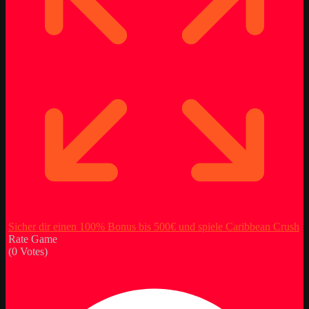
Sicher dir einen 100% Bonus bis 500€ und spiele Caribbean Crush
Rate Game
(
0
Votes)