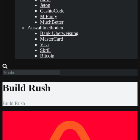
Jeton
CashtoCode
MiFinity
MuchBetter
Auszahlmethoden
Bank Überweisung
MasterCard
Visa
Skrill
Bitcoin
Build Rush
Build Rush