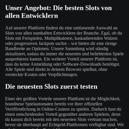
Unser Angebot: Die besten Slots von
allen Entwicklern
Auf unserer Plattform findest du eine umfassende Auswahl an
Slots von allen namhaften Entwicklern der Branche. Egal, ob du
Slots mit Freispielen, Multiplikatoren, kaskadierenden Walzen
oder progressiven Jackpots suchst – wir bieten dir eine riesige
Bandbreite an Optionen. Unsere Sammlung wird ständig
aktualisiert, sodass du immer die neuesten und beliebtesten Spiele
ausprobieren kannst. Ein weiterer Vorteil unserer Plattform ist,
dass du keine Anmeldung oder Software-Downloads benötigst.
Alle Spiele sind direkt in deinem Browser spielbar, ohne
versteckte Kosten oder Verpflichtungen.
Die neuesten Slots zuerst testen
Einer der größten Vorteile unserer Plattform ist die Möglichkeit,
brandneue Spielautomaten bereits vor ihrer offiziellen
Veröffentlichung in Online-Casinos zu spielen. Dadurch hast du
einen entscheidenden Vorteil gegenüber anderen Spielern, denn
du kannst dich bereits mit den neuesten Slots vertraut machen,
bevor sie überhaupt auf Echtgeld-Plattformen verfügbar sind. Wir