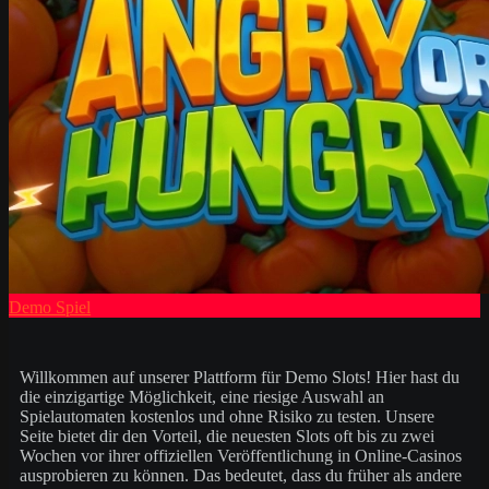
Demo Spiel
Willkommen auf unserer Plattform für Demo Slots! Hier hast du
die einzigartige Möglichkeit, eine riesige Auswahl an
Spielautomaten kostenlos und ohne Risiko zu testen. Unsere
Seite bietet dir den Vorteil, die neuesten Slots oft bis zu zwei
Wochen vor ihrer offiziellen Veröffentlichung in Online-Casinos
ausprobieren zu können. Das bedeutet, dass du früher als andere