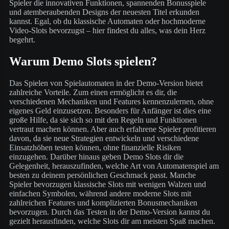
Spieler die innovativen Funktionen, spannenden Bonusspiele
und atemberaubenden Designs der neuesten Titel erkunden
kannst. Egal, ob du klassische Automaten oder hochmoderne
Video-Slots bevorzugst – hier findest du alles, was dein Herz
begehrt.
Warum Demo Slots spielen?
Das Spielen von Spielautomaten in der Demo-Version bietet
zahlreiche Vorteile. Zum einen ermöglicht es dir, die
verschiedenen Mechaniken und Features kennenzulernen, ohne
eigenes Geld einzusetzen. Besonders für Anfänger ist dies eine
große Hilfe, da sie sich so mit den Regeln und Funktionen
vertraut machen können. Aber auch erfahrene Spieler profitieren
davon, da sie neue Strategien entwickeln und verschiedene
Einsatzhöhen testen können, ohne finanzielle Risiken
einzugehen. Darüber hinaus geben Demo Slots dir die
Gelegenheit, herauszufinden, welche Art von Automatenspiel am
besten zu deinem persönlichen Geschmack passt. Manche
Spieler bevorzugen klassische Slots mit wenigen Walzen und
einfachen Symbolen, während andere moderne Slots mit
zahlreichen Features und komplizierten Bonusmechaniken
bevorzugen. Durch das Testen in der Demo-Version kannst du
gezielt herausfinden, welche Slots dir am meisten Spaß machen.