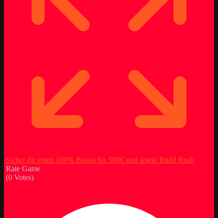
Sicher dir einen 100% Bonus bis 500€ und spiele Build Rush
Rate Game
(
0
Votes)