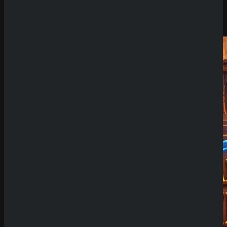
Demo Spiel