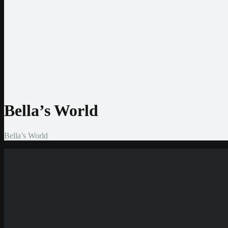
Aus
Bella’s World
Bella’s World