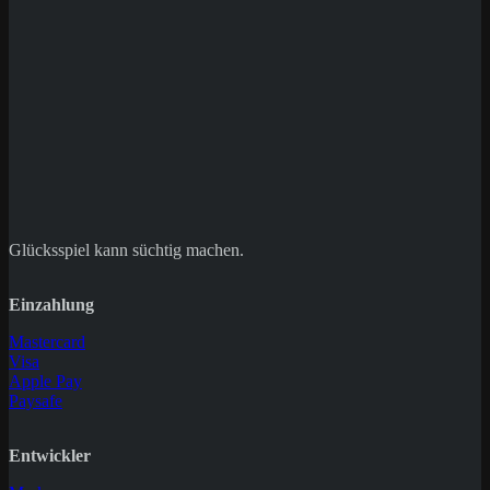
Save my name, email, and website in this
browser for the next time I comment.
Glücksspiel kann süchtig machen.
Einzahlung
Mastercard
Visa
Apple Pay
Paysafe
Entwickler