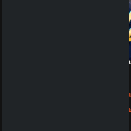
Review
QuickWin
Casino
Review
Betista
Casino
Review
Neueste
Kommenta
Alex
zu
Dazard
rami
zu
CryptoRus
Jens
zu
CryptoRush
200% bis
zu 2.500€
Silizi
zu