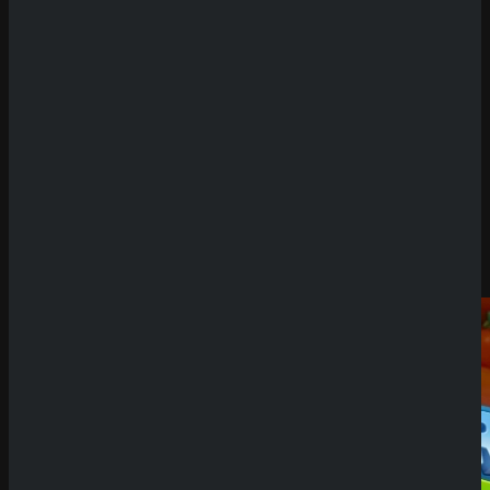
Demo Spiel