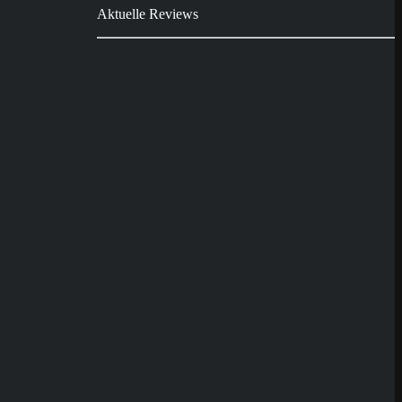
Aktuelle Reviews