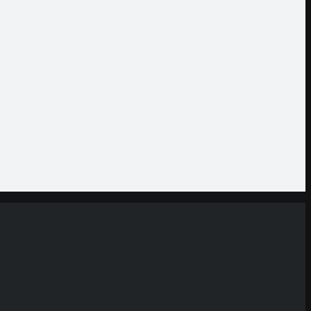
Suchen
Suchen
Neue Casinos
Prestige