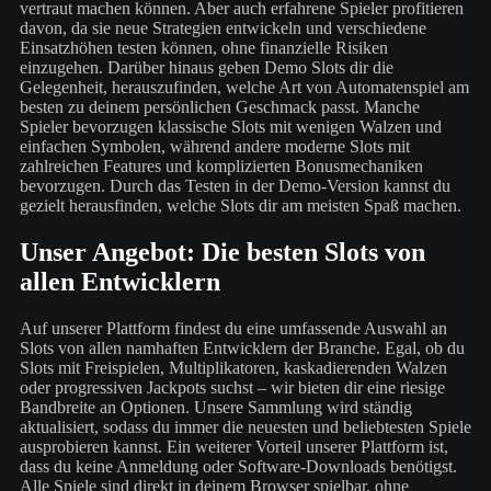
vertraut machen können. Aber auch erfahrene Spieler profitieren
davon, da sie neue Strategien entwickeln und verschiedene
Einsatzhöhen testen können, ohne finanzielle Risiken
einzugehen. Darüber hinaus geben Demo Slots dir die
Gelegenheit, herauszufinden, welche Art von Automatenspiel am
besten zu deinem persönlichen Geschmack passt. Manche
Spieler bevorzugen klassische Slots mit wenigen Walzen und
einfachen Symbolen, während andere moderne Slots mit
zahlreichen Features und komplizierten Bonusmechaniken
bevorzugen. Durch das Testen in der Demo-Version kannst du
gezielt herausfinden, welche Slots dir am meisten Spaß machen.
Unser Angebot: Die besten Slots von
allen Entwicklern
Auf unserer Plattform findest du eine umfassende Auswahl an
Slots von allen namhaften Entwicklern der Branche. Egal, ob du
Slots mit Freispielen, Multiplikatoren, kaskadierenden Walzen
oder progressiven Jackpots suchst – wir bieten dir eine riesige
Bandbreite an Optionen. Unsere Sammlung wird ständig
aktualisiert, sodass du immer die neuesten und beliebtesten Spiele
ausprobieren kannst. Ein weiterer Vorteil unserer Plattform ist,
dass du keine Anmeldung oder Software-Downloads benötigst.
Alle Spiele sind direkt in deinem Browser spielbar, ohne