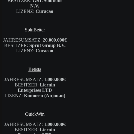
BESITZER:
GBL Solutions
N.V.
LIZENZ:
Curacao
SpinBetter
JAHRESUMSATZ:
20.000.000€
BESITZER:
Sprut Group B.V.
LIZENZ:
Curacao
Betista
JAHRESUMSATZ:
1.000.000€
BESITZER:
Liernin
Enterprises LTD
LIZENZ:
Komoren (Anjouan)
QuickWin
JAHRESUMSATZ:
1.000.000€
BESITZER:
Liernin