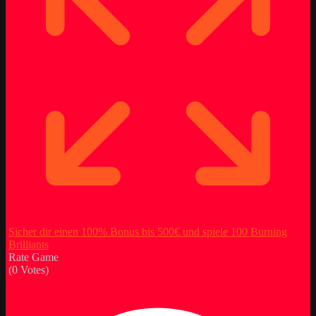
Sicher dir einen 100% Bonus bis 500€ und spiele 100 Burning
Brilliants
Rate Game
(
0
Votes)