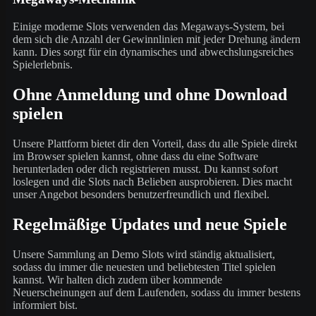
Einige moderne Slots verwenden das Megaways-System, bei
dem sich die Anzahl der Gewinnlinien mit jeder Drehung ändern
kann. Dies sorgt für ein dynamisches und abwechslungsreiches
Spielerlebnis.
Ohne Anmeldung und ohne Download
spielen
Unsere Plattform bietet dir den Vorteil, dass du alle Spiele direkt
im Browser spielen kannst, ohne dass du eine Software
herunterladen oder dich registrieren musst. Du kannst sofort
loslegen und die Slots nach Belieben ausprobieren. Dies macht
unser Angebot besonders benutzerfreundlich und flexibel.
Regelmäßige Updates und neue Spiele
Unsere Sammlung an Demo Slots wird ständig aktualisiert,
sodass du immer die neuesten und beliebtesten Titel spielen
kannst. Wir halten dich zudem über kommende
Neuerscheinungen auf dem Laufenden, sodass du immer bestens
informiert bist.