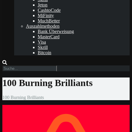
Jeton
CashtoCode
MiFinity
MuchBetter
Auszahlmethoden
Bank Überweisung
MasterCard
Visa
Skrill
Bitcoin
100 Burning Brilliants
100 Burning Brilliants