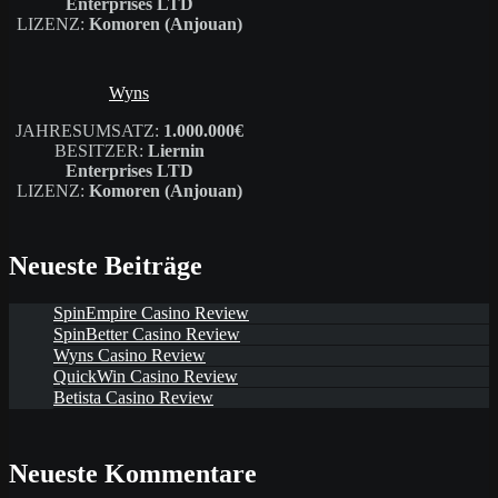
Enterprises LTD
LIZENZ:
Komoren (Anjouan)
Wyns
JAHRESUMSATZ:
1.000.000€
BESITZER:
Liernin
Enterprises LTD
LIZENZ:
Komoren (Anjouan)
Neueste Beiträge
SpinEmpire Casino Review
SpinBetter Casino Review
Wyns Casino Review
QuickWin Casino Review
Betista Casino Review
Neueste Kommentare