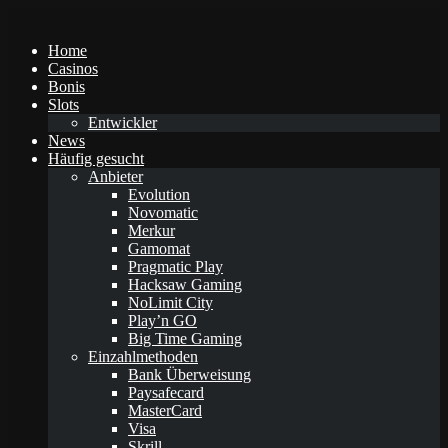
Home
Casinos
Bonis
Slots
Entwickler
News
Häufig gesucht
Anbieter
Evolution
Novomatic
Merkur
Gamomat
Pragmatic Play
Hacksaw Gaming
NoLimit City
Play’n GO
Big Time Gaming
Einzahlmethoden
Bank Überweisung
Paysafecard
MasterCard
Visa
Skrill