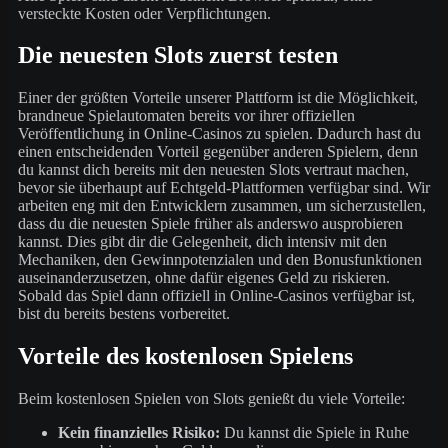
versteckte Kosten oder Verpflichtungen.
Die neuesten Slots zuerst testen
Einer der größten Vorteile unserer Plattform ist die Möglichkeit,
brandneue Spielautomaten bereits vor ihrer offiziellen
Veröffentlichung in Online-Casinos zu spielen. Dadurch hast du
einen entscheidenden Vorteil gegenüber anderen Spielern, denn
du kannst dich bereits mit den neuesten Slots vertraut machen,
bevor sie überhaupt auf Echtgeld-Plattformen verfügbar sind. Wir
arbeiten eng mit den Entwicklern zusammen, um sicherzustellen,
dass du die neuesten Spiele früher als anderswo ausprobieren
kannst. Dies gibt dir die Gelegenheit, dich intensiv mit den
Mechaniken, den Gewinnpotenzialen und den Bonusfunktionen
auseinanderzusetzen, ohne dafür eigenes Geld zu riskieren.
Sobald das Spiel dann offiziell in Online-Casinos verfügbar ist,
bist du bereits bestens vorbereitet.
Vorteile des kostenlosen Spielens
Beim kostenlosen Spielen von Slots genießt du viele Vorteile:
Kein finanzielles Risiko:
Du kannst die Spiele in Ruhe