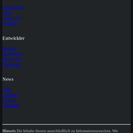
Mastercard
Visa
Apple Pay
Paysafe
Entwickler
Merkur
Novomatic
Play'n Go
Pragmatic
News
Alle
Casinos
Partner
Ratgeber
Hinweis
Die Inhalte dienen ausschließlich zu Informationszwecken. Wir