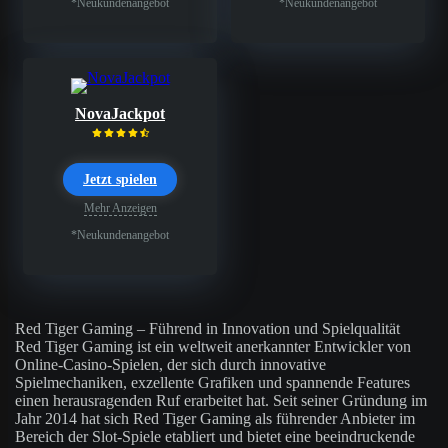
*Neukundenangebot
*Neukundenangebot
NovaJackpot
Jetzt spielen
Mehr Anzeigen
*Neukundenangebot
Red Tiger Gaming – Führend in Innovation und Spielqualität
Red Tiger Gaming ist ein weltweit anerkannter Entwickler von
Online-Casino-Spielen, der sich durch innovative
Spielmechaniken, exzellente Grafiken und spannende Features
einen herausragenden Ruf erarbeitet hat. Seit seiner Gründung im
Jahr 2014 hat sich Red Tiger Gaming als führender Anbieter im
Bereich der Slot-Spiele etabliert und bietet eine beeindruckende