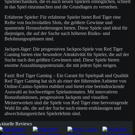
Spielmechaniken, die es auch neuen Spielern ermöglichen, schnell
in das Spiel einzutauchen und die Grundlagen zu verstehen.
Erfahrene Spieler: Für erfahrene Spieler bietet Red Tiger eine
Reihe von hochvolatilen Slots, die größere Gewinne und
spannende Herausforderungen bieten. Diese Spiele sind ideal für
diejenigen, die auf der Suche nach höheren Risiko- und
Belohnungsoptionen sind.
Jackpot-Jäger: Die progressiven Jackpot-Spiele von Red Tiger
Gaming bieten eine besondere Attraktivität für Spieler, die auf der
Suche nach den größten Gewinnen sind. Diese Spiele bieten
enorme Auszahlungspotenziale, die mit jedem Spin steigen.
Fazit: Red Tiger Gaming – Ein Garant für Spielspaß und Qualität
Red Tiger Gaming hat sich als einer der führenden Anbieter von
Online-Casino-Spielen etabliert und bietet eine beeindruckende
Auswahl an hochwertigen Spielautomaten. Mit innovativen
Bonusfunktionen, progressiven Jackpots und visuellen
Meisterwerken sind die Spiele von Red Tiger eine hervorragende
Wahl für alle, die auf der Suche nach einem erstklassigen und
abwechslungsreichen Spielerlebnis sind.
Aktuelle Reviews