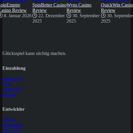
SpinEmpire
SpinBetter Casino
Wyns Casino
QuickWin Casin
Casino Review
Review
Review
Review
8. Januar 2026
22. Dezember
30. September
30. Septembe
2025
2025
2025
Glücksspiel kann süchtig machen.
Einzahlung
Mastercard
Visa
Apple Pay
Paysafe
Entwickler
Merkur
Novomatic
Play'n Go