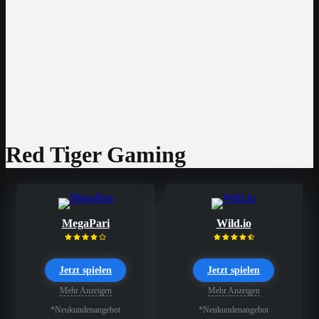
Jeton
CashtoCode
MiFinity
MuchBetter
Auszahlmethoden
Bank Überweisung
MasterCard
Visa
Skrill
Bitcoin
Red Tiger Gaming
MegaPari
Wild.io
Jetzt spielen
Jetzt spielen
Mehr Anzeigen
Mehr Anzeigen
*Neukundenangebot
*Neukundenangebot