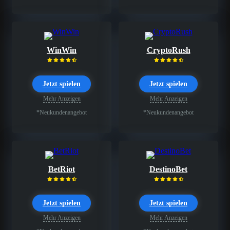
WinWin
CryptoRush
Jetzt spielen
Jetzt spielen
Mehr Anzeigen
Mehr Anzeigen
*Neukundenangebot
*Neukundenangebot
BetRiot
DestinoBet
Jetzt spielen
Jetzt spielen
Mehr Anzeigen
Mehr Anzeigen