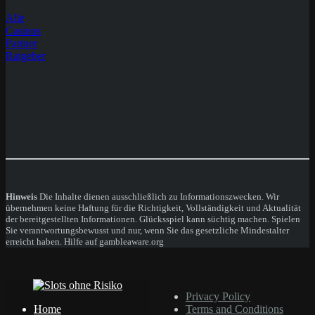
Alle
Casinos
Partner
Ratgeber
Hinweis
Die Inhalte dienen ausschließlich zu Informationszwecken. Wir
übernehmen keine Haftung für die Richtigkeit, Vollständigkeit und Aktualität
der bereitgestellten Informationen. Glücksspiel kann süchtig machen. Spielen
Sie verantwortungsbewusst und nur, wenn Sie das gesetzliche Mindestalter
erreicht haben. Hilfe auf gambleaware.org
© Copyright 2024
Privacy Policy
Home
Terms and Conditions