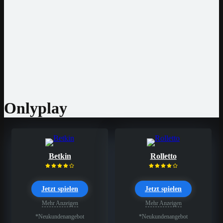
Jeton
CashtoCode
MiFinity
MuchBetter
Auszahlmethoden
Bank Überweisung
MasterCard
Visa
Skrill
Bitcoin
Onlyplay
Betkin
Rolletto
Jetzt spielen
Jetzt spielen
Mehr Anzeigen
Mehr Anzeigen
*Neukundenangebot
*Neukundenangebot