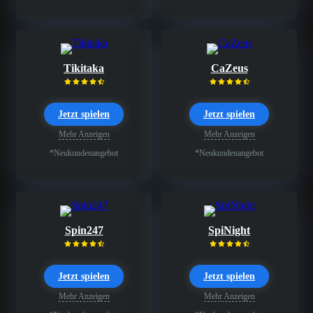
Tikitaka
CaZeus
Jetzt spielen
Jetzt spielen
Mehr Anzeigen
Mehr Anzeigen
*Neukundenangebot
*Neukundenangebot
Spin247
SpiNight
Jetzt spielen
Jetzt spielen
Mehr Anzeigen
Mehr Anzeigen