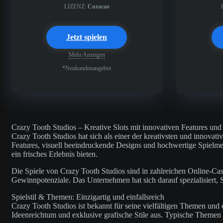
LIZENZ:
Curacao
Jetzt spielen
Mehr Anzeigen
*Neukundenangebot
Crazy Tooth Studios – Kreative Slots mit innovativen Features und 
Crazy Tooth Studios hat sich als einer der kreativsten und innovati
Features, visuell beeindruckende Designs und hochwertige Spielmec
ein frisches Erlebnis bieten.
Die Spiele von Crazy Tooth Studios sind in zahlreichen Online-Ca
Gewinnpotenziale. Das Unternehmen hat sich darauf spezialisiert, S
Spielstil & Themen: Einzigartig und einfallsreich
Crazy Tooth Studios ist bekannt für seine vielfältigen Themen und 
Ideenreichtum und exklusive grafische Stile aus. Typische Themen