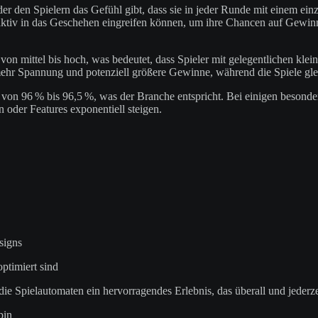
 den Spielern das Gefühl gibt, dass sie in jeder Runde mit einem ein
er aktiv in das Geschehen eingreifen können, um ihre Chancen auf Gewin
t von mittel bis hoch, was bedeutet, dass Spieler mit gelegentlichen k
mehr Spannung und potenziell größere Gewinne, während die Spiele gleic
 von 96 % bis 96,5 %, was der Branche entspricht. Bei einigen besonder
oder Features exponentiell steigen.
signs
optimiert sind
e Spielautomaten ein hervorragendes Erlebnis, das überall und jederzei
pin