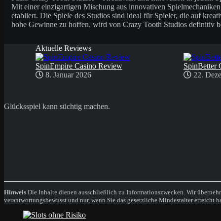
Mit einer einzigartigen Mischung aus innovativen Spielmechaniken
etabliert. Die Spiele des Studios sind ideal für Spieler, die auf kr
hohe Gewinne zu hoffen, wird von Crazy Tooth Studios definitiv be
Aktuelle Reviews
SpinEmpire Casino Review
SpinBetter
8. Januar 2026
22. Dez
Glücksspiel kann süchtig machen.
Hinweis
Die Inhalte dienen ausschließlich zu Informationszwecken. Wir übernehme
verantwortungsbewusst und nur, wenn Sie das gesetzliche Mindestalter erreicht h
© Copyright 2024