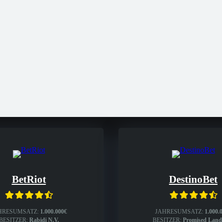
Jeton
CashtoCode
MiFinity
MuchBetter
zahlmethoden
Bank Überweisung
MasterCard
Visa
Skrill
Bitcoin
BetRiot
DestinoBet
HRESUMSATZ:
1.000.000€
JAHRESUMSATZ:
1.000.
BESITZER:
Rabidi N.V.
BESITZER:
Promised Land