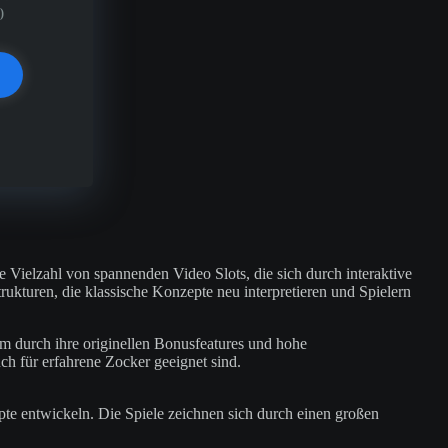
)
ne Vielzahl von spannenden Video Slots, die sich durch interaktive
ukturen, die klassische Konzepte neu interpretieren und Spielern
m durch ihre originellen Bonusfeatures und hohe
ch für erfahrene Zocker geeignet sind.
epte entwickeln. Die Spiele zeichnen sich durch einen großen