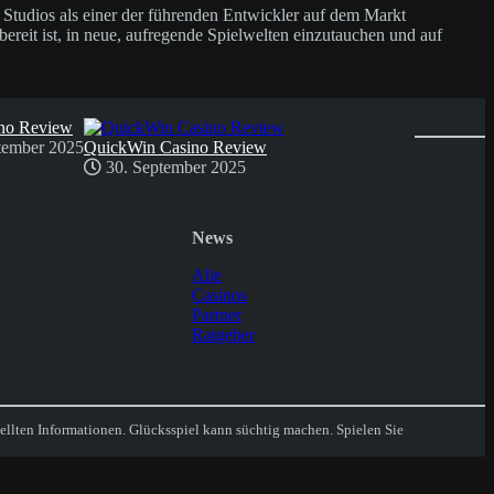
 Studios als einer der führenden Entwickler auf dem Markt
 bereit ist, in neue, aufregende Spielwelten einzutauchen und auf
no Review
tember 2025
QuickWin Casino Review
30. September 2025
News
Alle
Casinos
Partner
Ratgeber
tellten Informationen. Glücksspiel kann süchtig machen. Spielen Sie