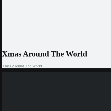
Aus
Xmas Around The World
Xmas Around The World