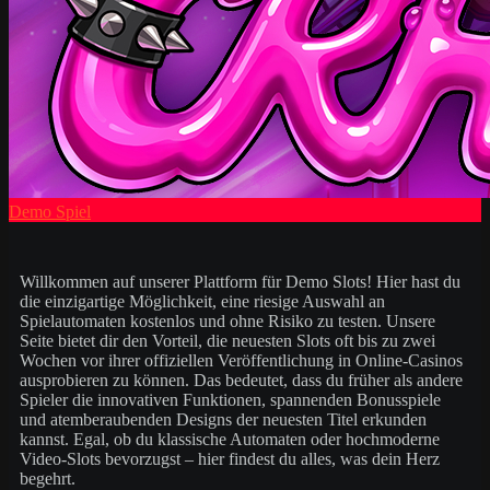
Demo Spiel
Willkommen auf unserer Plattform für Demo Slots! Hier hast du
die einzigartige Möglichkeit, eine riesige Auswahl an
Spielautomaten kostenlos und ohne Risiko zu testen. Unsere
Seite bietet dir den Vorteil, die neuesten Slots oft bis zu zwei
Wochen vor ihrer offiziellen Veröffentlichung in Online-Casinos
ausprobieren zu können. Das bedeutet, dass du früher als andere
Spieler die innovativen Funktionen, spannenden Bonusspiele
und atemberaubenden Designs der neuesten Titel erkunden
kannst. Egal, ob du klassische Automaten oder hochmoderne
Video-Slots bevorzugst – hier findest du alles, was dein Herz
begehrt.