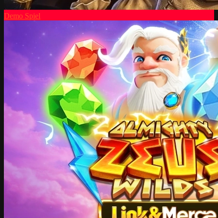
Demo Spiel