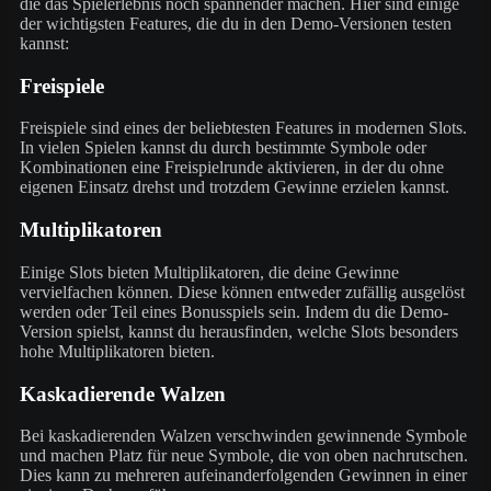
die das Spielerlebnis noch spannender machen. Hier sind einige
der wichtigsten Features, die du in den Demo-Versionen testen
kannst:
Freispiele
Freispiele sind eines der beliebtesten Features in modernen Slots.
In vielen Spielen kannst du durch bestimmte Symbole oder
Kombinationen eine Freispielrunde aktivieren, in der du ohne
eigenen Einsatz drehst und trotzdem Gewinne erzielen kannst.
Multiplikatoren
Einige Slots bieten Multiplikatoren, die deine Gewinne
vervielfachen können. Diese können entweder zufällig ausgelöst
werden oder Teil eines Bonusspiels sein. Indem du die Demo-
Version spielst, kannst du herausfinden, welche Slots besonders
hohe Multiplikatoren bieten.
Kaskadierende Walzen
Bei kaskadierenden Walzen verschwinden gewinnende Symbole
und machen Platz für neue Symbole, die von oben nachrutschen.
Dies kann zu mehreren aufeinanderfolgenden Gewinnen in einer