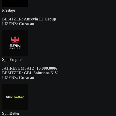
Prestige
BESITZER:
Aurevia IT Group
LIZENZ:
Curacao
SpinEmpire
JAHRESUMSATZ:
10.000.000€
BESITZER:
GBL Solutions N.V.
LIZENZ:
Curacao
SpinBetter