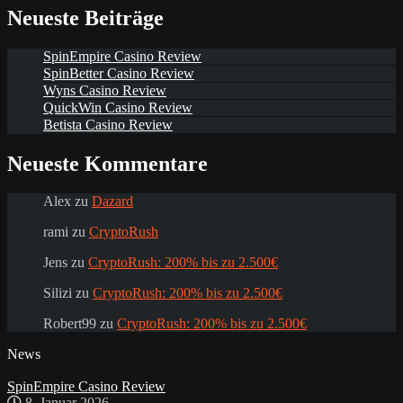
Neueste Beiträge
SpinEmpire Casino Review
SpinBetter Casino Review
Wyns Casino Review
QuickWin Casino Review
Betista Casino Review
Neueste Kommentare
Alex
zu
Dazard
rami
zu
CryptoRush
Jens
zu
CryptoRush: 200% bis zu 2.500€
Silizi
zu
CryptoRush: 200% bis zu 2.500€
Robert99
zu
CryptoRush: 200% bis zu 2.500€
News
SpinEmpire Casino Review
8. Januar 2026