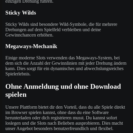
einzigen Drehung führen.
Sticky Wilds
Sticky Wilds sind besondere Wild-Symbole, die für mehrere
Drehungen auf dem Spielfeld verbleiben und deine
Gewinnchancen erhöhen.
Megaways-Mechanik
Einige moderne Slots verwenden das Megaways-System, bei
dem sich die Anzahl der Gewinnlinien mit jeder Drehung ändern
kann. Dies sorgt für ein dynamisches und abwechslungsreiches
Spielerlebnis.
Ohne Anmeldung und ohne Download
spielen
Unsere Plattform bietet dir den Vorteil, dass du alle Spiele direkt
im Browser spielen kannst, ohne dass du eine Software
herunterladen oder dich registrieren musst. Du kannst sofort
loslegen und die Slots nach Belieben ausprobieren. Dies macht
unser Angebot besonders benutzerfreundlich und flexibel.