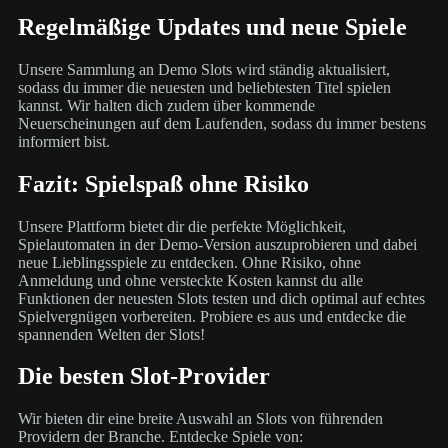
Regelmäßige Updates und neue Spiele
Unsere Sammlung an Demo Slots wird ständig aktualisiert,
sodass du immer die neuesten und beliebtesten Titel spielen
kannst. Wir halten dich zudem über kommende
Neuerscheinungen auf dem Laufenden, sodass du immer bestens
informiert bist.
Fazit: Spielspaß ohne Risiko
Unsere Plattform bietet dir die perfekte Möglichkeit,
Spielautomaten in der Demo-Version auszuprobieren und dabei
neue Lieblingsspiele zu entdecken. Ohne Risiko, ohne
Anmeldung und ohne versteckte Kosten kannst du alle
Funktionen der neuesten Slots testen und dich optimal auf echtes
Spielvergnügen vorbereiten. Probiere es aus und entdecke die
spannenden Welten der Slots!
Die besten Slot-Provider
Wir bieten dir eine breite Auswahl an Slots von führenden
Providern der Branche. Entdecke Spiele von: