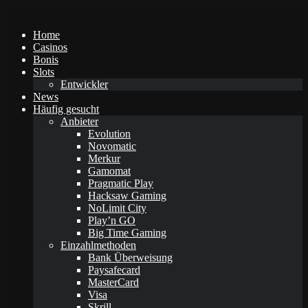
Home
Casinos
Bonis
Slots
Entwickler
News
Häufig gesucht
Anbieter
Evolution
Novomatic
Merkur
Gamomat
Pragmatic Play
Hacksaw Gaming
NoLimit City
Play’n GO
Big Time Gaming
Einzahlmethoden
Bank Überweisung
Paysafecard
MasterCard
Visa
Skrill