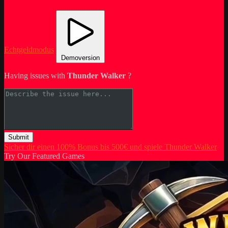
Echtgeldmodus
Demoversion
Having issues with
Thunder Walker
?
Submit
Sicher dir einen 100% Bonus bis 500€ und spiele Thunder Walker
Try Our Featured Games