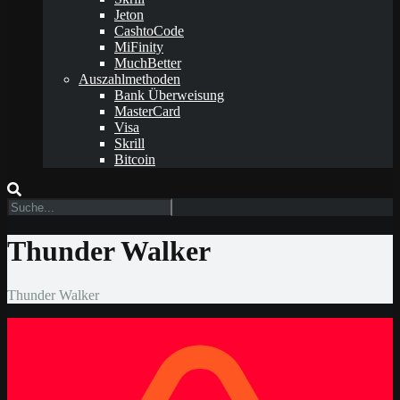
Jeton
CashtoCode
MiFinity
MuchBetter
Auszahlmethoden
Bank Überweisung
MasterCard
Visa
Skrill
Bitcoin
Thunder Walker
Thunder Walker