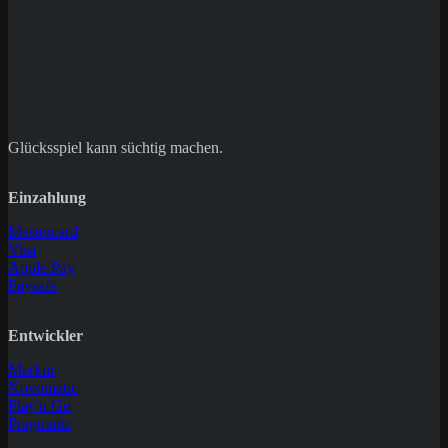
Glücksspiel kann süchtig machen.
Einzahlung
Mastercard
Visa
Apple Pay
Paysafe
Entwickler
Merkur
Novomatic
Play'n Go
Pragmatic