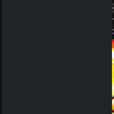
JAHRESUMSATZ:
JAHRES
1.000.000€
1.000.00
BESITZER:
BESITZE
Liernin
Liernin
Enterprises
Enterpri
LTD
LTD
LIZENZ:
LIZENZ:
Komoren
Komore
(Anjouan)
(Anjoua
Neueste
Beiträge
SpinEmpir
e Casino
Review
SpinBetter
Casino
Review
Wyns
Casino