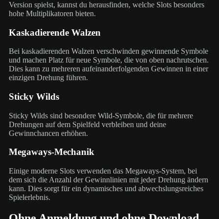
Version spielst, kannst du herausfinden, welche Slots besonders
hohe Multiplikatoren bieten.
Kaskadierende Walzen
Bei kaskadierenden Walzen verschwinden gewinnende Symbole
und machen Platz für neue Symbole, die von oben nachrutschen.
Dies kann zu mehreren aufeinanderfolgenden Gewinnen in einer
einzigen Drehung führen.
Sticky Wilds
Sticky Wilds sind besondere Wild-Symbole, die für mehrere
Drehungen auf dem Spielfeld verbleiben und deine
Gewinnchancen erhöhen.
Megaways-Mechanik
Einige moderne Slots verwenden das Megaways-System, bei
dem sich die Anzahl der Gewinnlinien mit jeder Drehung ändern
kann. Dies sorgt für ein dynamisches und abwechslungsreiches
Spielerlebnis.
Ohne Anmeldung und ohne Download