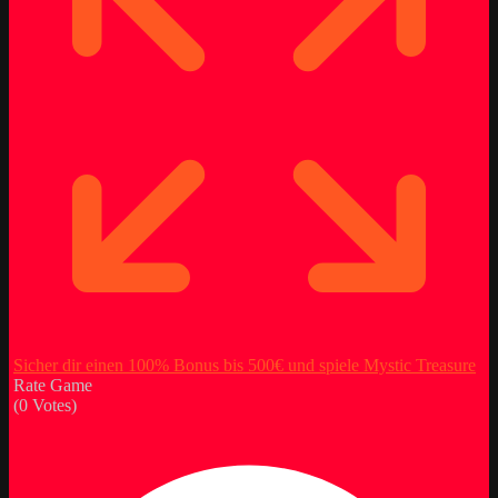
Sicher dir einen 100% Bonus bis 500€ und spiele Mystic Treasure
Rate Game
(
0
Votes)