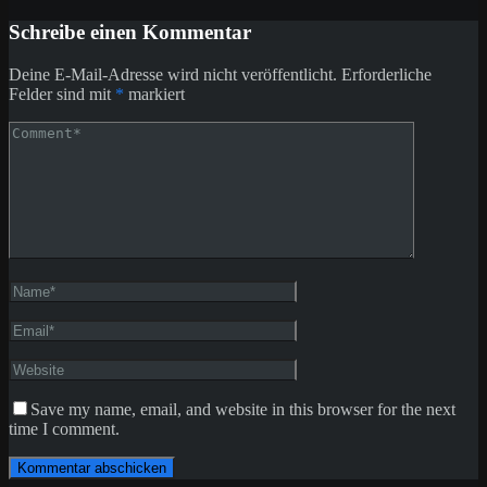
Schreibe einen Kommentar
Deine E-Mail-Adresse wird nicht veröffentlicht.
Erforderliche
Felder sind mit
*
markiert
Save my name, email, and website in this browser for the next
time I comment.