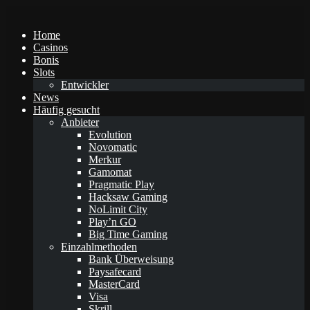
Home
Casinos
Bonis
Slots
Entwickler
News
Häufig gesucht
Anbieter
Evolution
Novomatic
Merkur
Gamomat
Pragmatic Play
Hacksaw Gaming
NoLimit City
Play’n GO
Big Time Gaming
Einzahlmethoden
Bank Überweisung
Paysafecard
MasterCard
Visa
Skrill