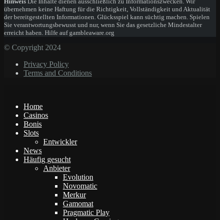
Hinweis
Die Inhalte dienen ausschließlich zu Informationszwecken. Wir
übernehmen keine Haftung für die Richtigkeit, Vollständigkeit und Aktualität
der bereitgestellten Informationen. Glücksspiel kann süchtig machen. Spielen
Sie verantwortungsbewusst und nur, wenn Sie das gesetzliche Mindestalter
erreicht haben. Hilfe auf gambleaware.org
© Copyright 2024
Privacy Policy
Terms and Conditions
Home
Casinos
Bonis
Slots
Entwickler
News
Häufig gesucht
Anbieter
Evolution
Novomatic
Merkur
Gamomat
Pragmatic Play