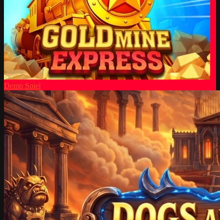
Demo Spiel