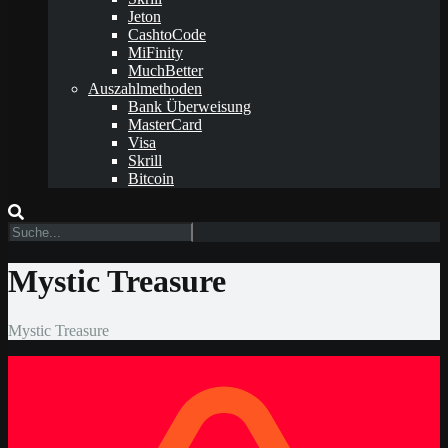
Jeton
CashtoCode
MiFinity
MuchBetter
Auszahlmethoden
Bank Überweisung
MasterCard
Visa
Skrill
Bitcoin
Mystic Treasure
Mystic Treasure