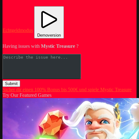
Echtgeldmodus
Demoversion
Having issues with
Mystic Treasure
?
Submit
Sicher dir einen 100% Bonus bis 500€ und spiele Mystic Treasure
Try Our Featured Games