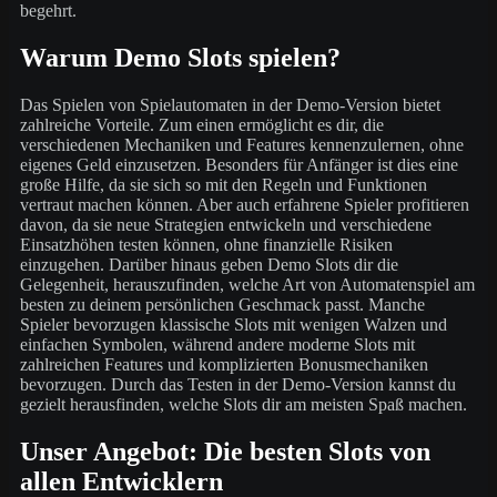
begehrt.
Warum Demo Slots spielen?
Das Spielen von Spielautomaten in der Demo-Version bietet
zahlreiche Vorteile. Zum einen ermöglicht es dir, die
verschiedenen Mechaniken und Features kennenzulernen, ohne
eigenes Geld einzusetzen. Besonders für Anfänger ist dies eine
große Hilfe, da sie sich so mit den Regeln und Funktionen
vertraut machen können. Aber auch erfahrene Spieler profitieren
davon, da sie neue Strategien entwickeln und verschiedene
Einsatzhöhen testen können, ohne finanzielle Risiken
einzugehen. Darüber hinaus geben Demo Slots dir die
Gelegenheit, herauszufinden, welche Art von Automatenspiel am
besten zu deinem persönlichen Geschmack passt. Manche
Spieler bevorzugen klassische Slots mit wenigen Walzen und
einfachen Symbolen, während andere moderne Slots mit
zahlreichen Features und komplizierten Bonusmechaniken
bevorzugen. Durch das Testen in der Demo-Version kannst du
gezielt herausfinden, welche Slots dir am meisten Spaß machen.
Unser Angebot: Die besten Slots von
allen Entwicklern