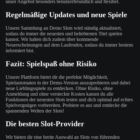
unser Angebot besonders benutzerfreundlich und flexibel.
Regelmäßige Updates und neue Spiele
Unsere Sammlung an Demo Slots wird ständig aktualisiert,
sodass du immer die neuesten und beliebtesten Titel spielen
kannst. Wir halten dich zudem über kommende
Neuerscheinungen auf dem Laufenden, sodass du immer bestens
informiert bist.
Fazit: Spielspaß ohne Risiko
Unsere Plattform bietet dir die perfekte Möglichkeit,
Spielautomaten in der Demo-Version auszuprobieren und dabei
neue Lieblingsspiele zu entdecken. Ohne Risiko, ohne
Anmeldung und ohne versteckte Kosten kannst du alle
Funktionen der neuesten Slots testen und dich optimal auf echtes
Spielvergnügen vorbereiten. Probiere es aus und entdecke die
spannenden Welten der Slots!
Die besten Slot-Provider
Wir bieten dir eine breite Auswahl an Slots von führenden