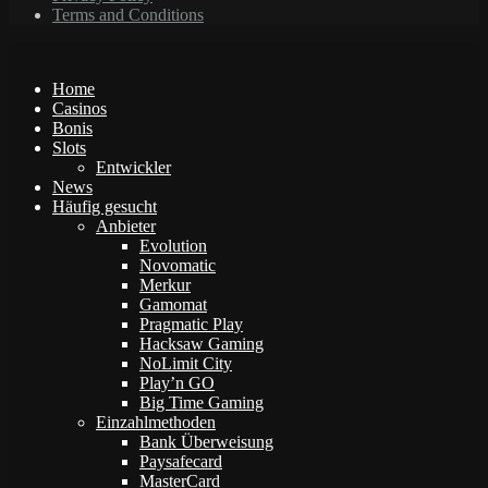
Terms and Conditions
Home
Casinos
Bonis
Slots
Entwickler
News
Häufig gesucht
Anbieter
Evolution
Novomatic
Merkur
Gamomat
Pragmatic Play
Hacksaw Gaming
NoLimit City
Play’n GO
Big Time Gaming
Einzahlmethoden
Bank Überweisung
Paysafecard
MasterCard