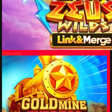
Demo Spiel