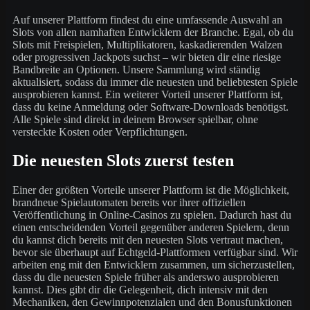
Auf unserer Plattform findest du eine umfassende Auswahl an
Slots von allen namhaften Entwicklern der Branche. Egal, ob du
Slots mit Freispielen, Multiplikatoren, kaskadierenden Walzen
oder progressiven Jackpots suchst – wir bieten dir eine riesige
Bandbreite an Optionen. Unsere Sammlung wird ständig
aktualisiert, sodass du immer die neuesten und beliebtesten Spiele
ausprobieren kannst. Ein weiterer Vorteil unserer Plattform ist,
dass du keine Anmeldung oder Software-Downloads benötigst.
Alle Spiele sind direkt in deinem Browser spielbar, ohne
versteckte Kosten oder Verpflichtungen.
Die neuesten Slots zuerst testen
Einer der größten Vorteile unserer Plattform ist die Möglichkeit,
brandneue Spielautomaten bereits vor ihrer offiziellen
Veröffentlichung in Online-Casinos zu spielen. Dadurch hast du
einen entscheidenden Vorteil gegenüber anderen Spielern, denn
du kannst dich bereits mit den neuesten Slots vertraut machen,
bevor sie überhaupt auf Echtgeld-Plattformen verfügbar sind. Wir
arbeiten eng mit den Entwicklern zusammen, um sicherzustellen,
dass du die neuesten Spiele früher als anderswo ausprobieren
kannst. Dies gibt dir die Gelegenheit, dich intensiv mit den
Mechaniken, den Gewinnpotenzialen und den Bonusfunktionen