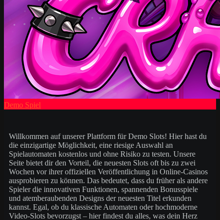
Demo Spiel
Willkommen auf unserer Plattform für Demo Slots! Hier hast du
die einzigartige Möglichkeit, eine riesige Auswahl an
Spielautomaten kostenlos und ohne Risiko zu testen. Unsere
Seite bietet dir den Vorteil, die neuesten Slots oft bis zu zwei
Wochen vor ihrer offiziellen Veröffentlichung in Online-Casinos
ausprobieren zu können. Das bedeutet, dass du früher als andere
Spieler die innovativen Funktionen, spannenden Bonusspiele
und atemberaubenden Designs der neuesten Titel erkunden
kannst. Egal, ob du klassische Automaten oder hochmoderne
Video-Slots bevorzugst – hier findest du alles, was dein Herz