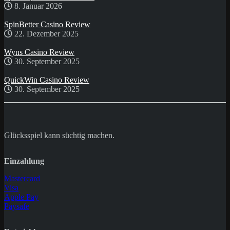
8. Januar 2026
SpinBetter Casino Review
22. Dezember 2025
Wyns Casino Review
30. September 2025
QuickWin Casino Review
30. September 2025
Glücksspiel kann süchtig machen.
Einzahlung
Mastercard
Visa
Apple Pay
Paysafe