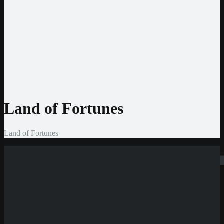
Jeton
CashtoCode
MiFinity
MuchBetter
Auszahlmethoden
Bank Überweisung
MasterCard
Visa
Skrill
Bitcoin
Land of Fortunes
Land of Fortunes
Suchen
Neue Casinos