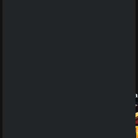
Review
SpinBetter
Casino
Echtgeldmodus
Review
Demoversion
Wyns
Casino
Having issues with
Land of Fortunes
?
Review
QuickWin
Casino
Review
Betista
Casino
Review
Submit
Sicher dir einen 100% Bonus bis 500€ und spiele
Neueste
Land of Fortunes
Try Our Featured Games
Kommenta
Alex
zu
Dazard
rami
zu
CryptoRus