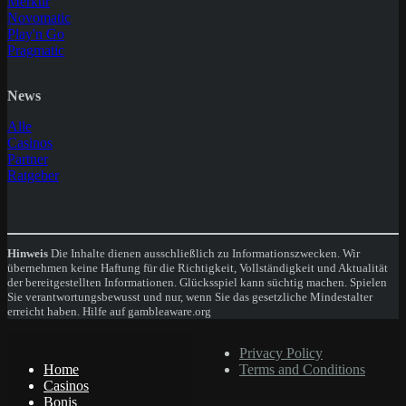
Merkur
Novomatic
Play'n Go
Pragmatic
News
Alle
Casinos
Partner
Ratgeber
Hinweis
Die Inhalte dienen ausschließlich zu Informationszwecken. Wir
übernehmen keine Haftung für die Richtigkeit, Vollständigkeit und Aktualität
der bereitgestellten Informationen. Glücksspiel kann süchtig machen. Spielen
Sie verantwortungsbewusst und nur, wenn Sie das gesetzliche Mindestalter
erreicht haben. Hilfe auf gambleaware.org
© Copyright 2024
Privacy Policy
Home
Terms and Conditions
Casinos
Bonis