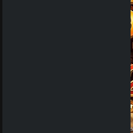
Jens
zu
CryptoRush
200% bis
zu 2.500€
Silizi
zu
CryptoRush
200% bis
zu 2.500€
Robert99
zu
CryptoRush
200% bis
zu 2.500€
News
SpinEmpire Casino
Review
8. Januar 2026
SpinBetter Casino
Review
22. Dezember
2025
Wyns Casino Revie