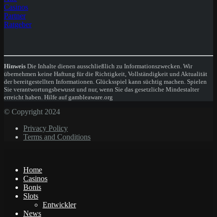
Casinos
Partner
Ratgeber
Hinweis
Die Inhalte dienen ausschließlich zu Informationszwecken. Wir
übernehmen keine Haftung für die Richtigkeit, Vollständigkeit und Aktualität
der bereitgestellten Informationen. Glücksspiel kann süchtig machen. Spielen
Sie verantwortungsbewusst und nur, wenn Sie das gesetzliche Mindestalter
erreicht haben. Hilfe auf gambleaware.org
© Copyright 2024
Privacy Policy
Terms and Conditions
Home
Casinos
Bonis
Slots
Entwickler
News