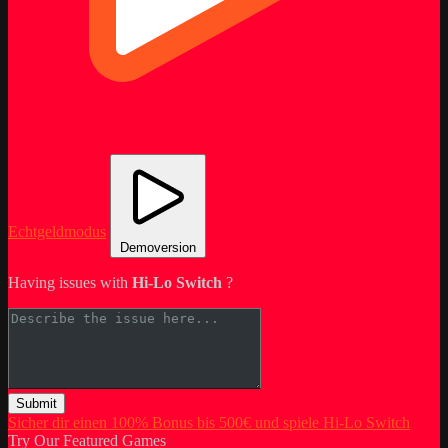
Echtgeldmodus
Demoversion
Having issues with
Hi-Lo Switch
?
Submit
Sicher dir einen 100% Bonus bis 500€ und spiele Hi-Lo Switch
Try Our Featured Games