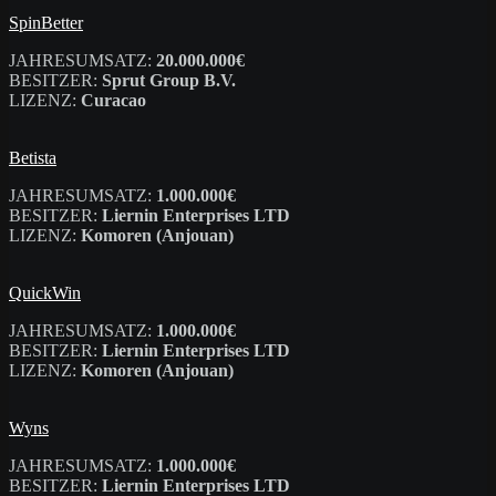
SpinBetter
JAHRESUMSATZ:
20.000.000€
BESITZER:
Sprut Group B.V.
LIZENZ:
Curacao
Betista
JAHRESUMSATZ:
1.000.000€
BESITZER:
Liernin Enterprises LTD
LIZENZ:
Komoren (Anjouan)
QuickWin
JAHRESUMSATZ:
1.000.000€
BESITZER:
Liernin Enterprises LTD
LIZENZ:
Komoren (Anjouan)
Wyns
JAHRESUMSATZ:
1.000.000€
BESITZER:
Liernin Enterprises LTD