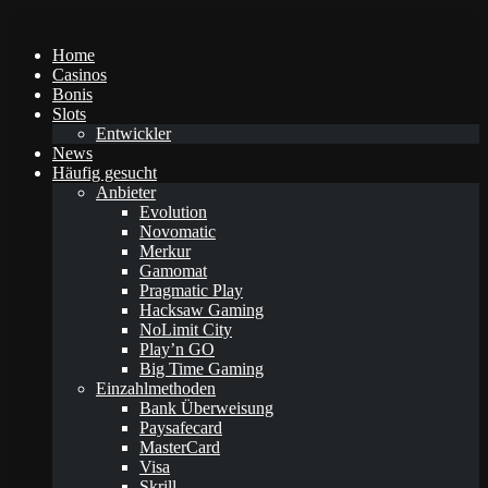
Home
Casinos
Bonis
Slots
Entwickler
News
Häufig gesucht
Anbieter
Evolution
Novomatic
Merkur
Gamomat
Pragmatic Play
Hacksaw Gaming
NoLimit City
Play’n GO
Big Time Gaming
Einzahlmethoden
Bank Überweisung
Paysafecard
MasterCard
Visa
Skrill