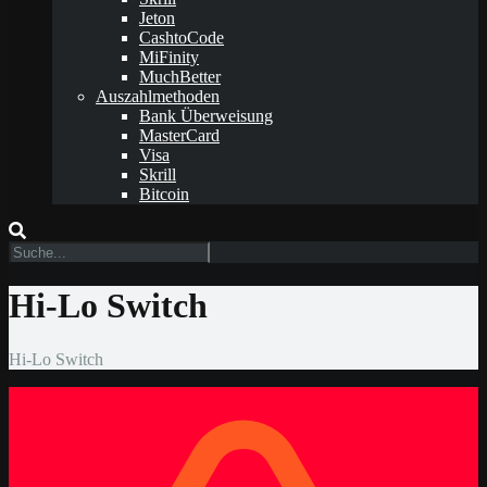
Jeton
CashtoCode
MiFinity
MuchBetter
Auszahlmethoden
Bank Überweisung
MasterCard
Visa
Skrill
Bitcoin
Hi-Lo Switch
Hi-Lo Switch