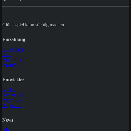
Glücksspiel kann süchtig machen.
Einzahlung
Mastercard
Visa
Apple Pay
Paysafe
Entwickler
Merkur
Novomatic
Play'n Go
Pragmatic
News
Alle