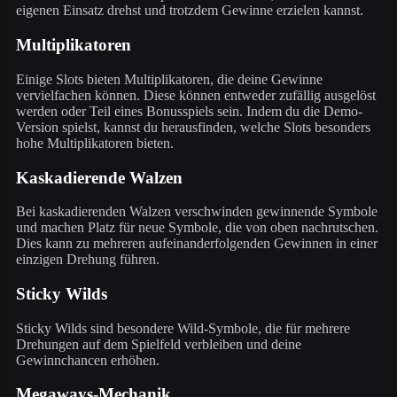
eigenen Einsatz drehst und trotzdem Gewinne erzielen kannst.
Multiplikatoren
Einige Slots bieten Multiplikatoren, die deine Gewinne
vervielfachen können. Diese können entweder zufällig ausgelöst
werden oder Teil eines Bonusspiels sein. Indem du die Demo-
Version spielst, kannst du herausfinden, welche Slots besonders
hohe Multiplikatoren bieten.
Kaskadierende Walzen
Bei kaskadierenden Walzen verschwinden gewinnende Symbole
und machen Platz für neue Symbole, die von oben nachrutschen.
Dies kann zu mehreren aufeinanderfolgenden Gewinnen in einer
einzigen Drehung führen.
Sticky Wilds
Sticky Wilds sind besondere Wild-Symbole, die für mehrere
Drehungen auf dem Spielfeld verbleiben und deine
Gewinnchancen erhöhen.
Megaways-Mechanik