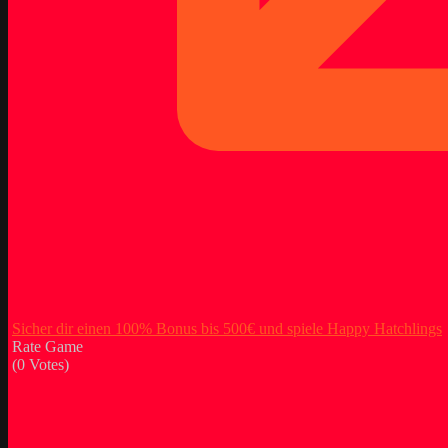
Sicher dir einen 100% Bonus bis 500€ und spiele Happy Hatchlings
Rate Game
(
0
Votes)