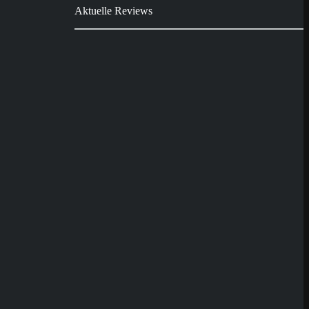
Aktuelle Reviews