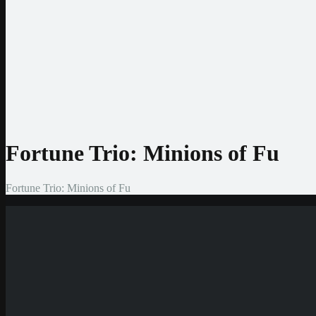
Aus
Fortune Trio: Minions of Fu
Fortune Trio: Minions of Fu