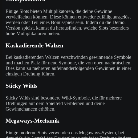
Einige Slots bieten Multiplikatoren, die deine Gewinne
vervielfachen können. Diese können entweder zufällig ausgelöst
werden oder Teil eines Bonusspiels sein. Indem du die Demo-
Version spielst, kannst du herausfinden, welche Slots besonders
hohe Multiplikatoren bieten.
Kaskadierende Walzen
Bei kaskadierenden Walzen verschwinden gewinnende Symbole
und machen Platz für neue Symbole, die von oben nachrutschen.
Dies kann zu mehreren aufeinanderfolgenden Gewinnen in einer
einzigen Drehung führen.
Sticky Wilds
Sticky Wilds sind besondere Wild-Symbole, die für mehrere
Drehungen auf dem Spielfeld verbleiben und deine
Gewinnchancen erhöhen.
Megaways-Mechanik
Einige moderne Slots verwenden das Megaways-System, bei