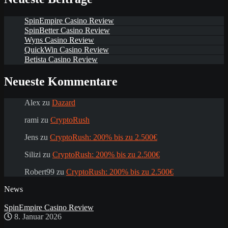
SpinEmpire Casino Review
SpinBetter Casino Review
Wyns Casino Review
QuickWin Casino Review
Betista Casino Review
Neueste Kommentare
Alex
zu
Dazard
rami
zu
CryptoRush
Jens
zu
CryptoRush: 200% bis zu 2.500€
Silizi
zu
CryptoRush: 200% bis zu 2.500€
Robert99
zu
CryptoRush: 200% bis zu 2.500€
News
SpinEmpire Casino Review
8. Januar 2026