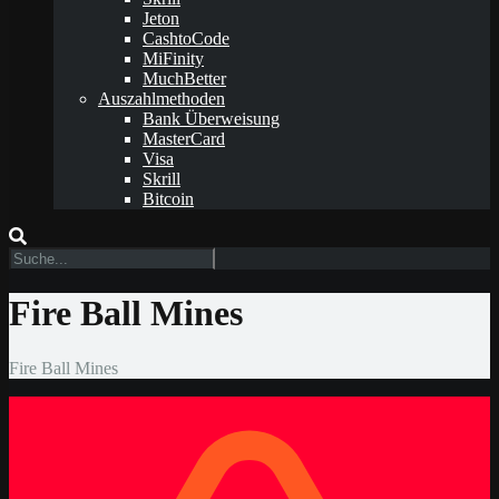
Jeton
CashtoCode
MiFinity
MuchBetter
Auszahlmethoden
Bank Überweisung
MasterCard
Visa
Skrill
Bitcoin
Fire Ball Mines
Fire Ball Mines