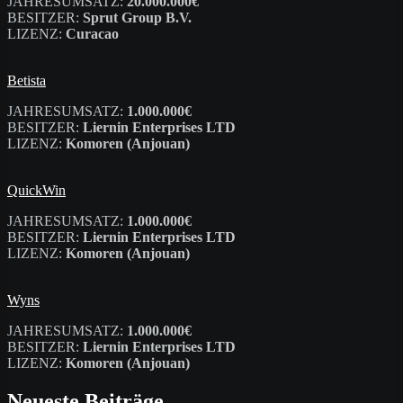
JAHRESUMSATZ:
20.000.000€
BESITZER:
Sprut Group B.V.
LIZENZ:
Curacao
Betista
JAHRESUMSATZ:
1.000.000€
BESITZER:
Liernin Enterprises LTD
LIZENZ:
Komoren (Anjouan)
QuickWin
JAHRESUMSATZ:
1.000.000€
BESITZER:
Liernin Enterprises LTD
LIZENZ:
Komoren (Anjouan)
Wyns
JAHRESUMSATZ:
1.000.000€
BESITZER:
Liernin Enterprises LTD
LIZENZ:
Komoren (Anjouan)
Neueste Beiträge