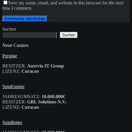
Save my name, email, and website in this browser for the next
time I comment.
Suchen
Suchen
Neue Casinos
Prestige
BESITZER:
Aurevia IT Group
LIZENZ:
Curacao
SpinEmpire
JAHRESUMSATZ:
10.000.000€
BESITZER:
GBL Solutions N.V.
LIZENZ:
Curacao
SpinBetter