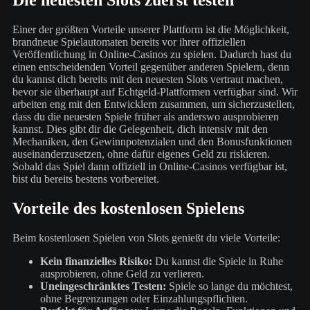
Die neuesten Slots zuerst testen
Einer der größten Vorteile unserer Plattform ist die Möglichkeit,
brandneue Spielautomaten bereits vor ihrer offiziellen
Veröffentlichung in Online-Casinos zu spielen. Dadurch hast du
einen entscheidenden Vorteil gegenüber anderen Spielern, denn
du kannst dich bereits mit den neuesten Slots vertraut machen,
bevor sie überhaupt auf Echtgeld-Plattformen verfügbar sind. Wir
arbeiten eng mit den Entwicklern zusammen, um sicherzustellen,
dass du die neuesten Spiele früher als anderswo ausprobieren
kannst. Dies gibt dir die Gelegenheit, dich intensiv mit den
Mechaniken, den Gewinnpotenzialen und den Bonusfunktionen
auseinanderzusetzen, ohne dafür eigenes Geld zu riskieren.
Sobald das Spiel dann offiziell in Online-Casinos verfügbar ist,
bist du bereits bestens vorbereitet.
Vorteile des kostenlosen Spielens
Beim kostenlosen Spielen von Slots genießt du viele Vorteile:
Kein finanzielles Risiko:
Du kannst die Spiele in Ruhe
ausprobieren, ohne Geld zu verlieren.
Uneingeschränktes Testen:
Spiele so lange du möchtest,
ohne Begrenzungen oder Einzahlungspflichten.