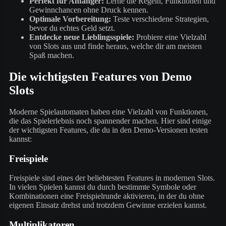
Perfekt für Anfänger:
Lerne die Regeln, Funktionen und
Gewinnchancen ohne Druck kennen.
Optimale Vorbereitung:
Teste verschiedene Strategien,
bevor du echtes Geld setzt.
Entdecke neue Lieblingsspiele:
Probiere eine Vielzahl
von Slots aus und finde heraus, welche dir am meisten
Spaß machen.
Die wichtigsten Features von Demo
Slots
Moderne Spielautomaten haben eine Vielzahl von Funktionen,
die das Spielerlebnis noch spannender machen. Hier sind einige
der wichtigsten Features, die du in den Demo-Versionen testen
kannst:
Freispiele
Freispiele sind eines der beliebtesten Features in modernen Slots.
In vielen Spielen kannst du durch bestimmte Symbole oder
Kombinationen eine Freispielrunde aktivieren, in der du ohne
eigenen Einsatz drehst und trotzdem Gewinne erzielen kannst.
Multiplikatoren