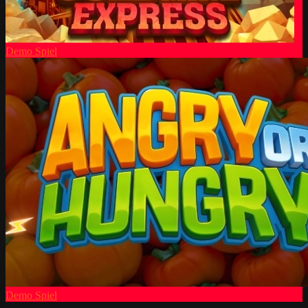
Demo Spiel
Demo Spiel