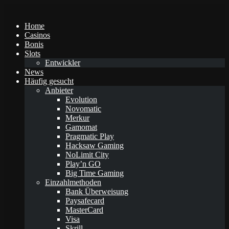
Home
Casinos
Bonis
Slots
Entwickler
News
Häufig gesucht
Anbieter
Evolution
Novomatic
Merkur
Gamomat
Pragmatic Play
Hacksaw Gaming
NoLimit City
Play’n GO
Big Time Gaming
Einzahlmethoden
Bank Überweisung
Paysafecard
MasterCard
Visa
Skrill