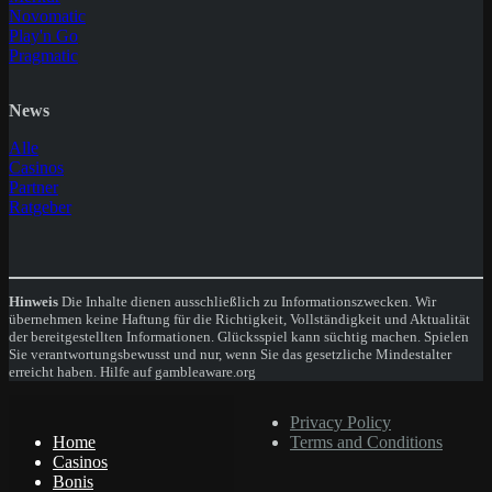
Novomatic
Play'n Go
Pragmatic
News
Alle
Casinos
Partner
Ratgeber
Hinweis
Die Inhalte dienen ausschließlich zu Informationszwecken. Wir
übernehmen keine Haftung für die Richtigkeit, Vollständigkeit und Aktualität
der bereitgestellten Informationen. Glücksspiel kann süchtig machen. Spielen
Sie verantwortungsbewusst und nur, wenn Sie das gesetzliche Mindestalter
erreicht haben. Hilfe auf gambleaware.org
© Copyright 2024
Privacy Policy
Home
Terms and Conditions
Casinos
Bonis