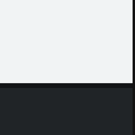
Suchen
Suchen
Neue Casinos
Prestige