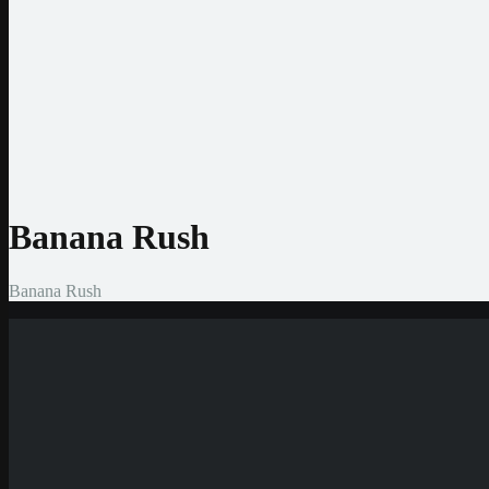
Aus
Banana Rush
Banana Rush