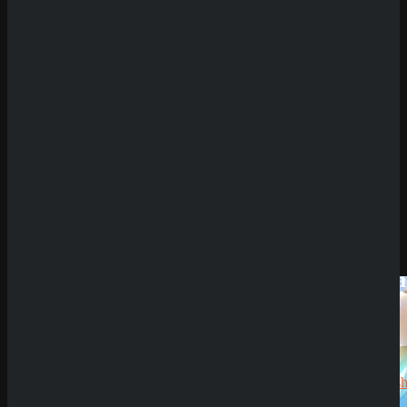
Review
SpinBetter
Casino
Echtgeldmodus
Review
Demoversion
Wyns
Casino
Having issues with
Aztec Tower
?
Review
QuickWin
Casino
Review
Betista
Casino
Review
Submit
Sicher dir einen 100% Bonus bis 500€ und spiele
Neueste
Aztec Tower
Try Our Featured Games
Kommenta
Alex
zu
Dazard
rami
zu
CryptoRus