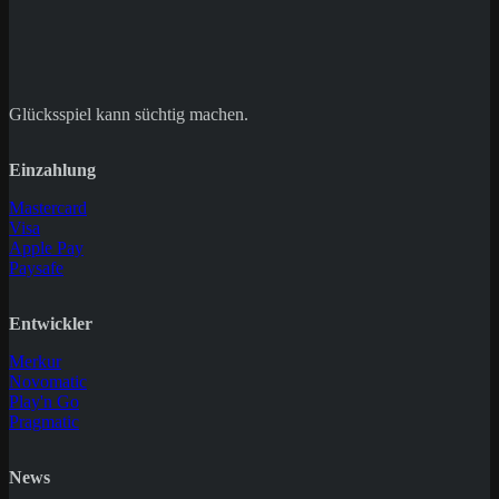
Glücksspiel kann süchtig machen.
Einzahlung
Mastercard
Visa
Apple Pay
Paysafe
Entwickler
Merkur
Novomatic
Play'n Go
Pragmatic
News