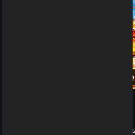
Jens
zu
CryptoRush
200% bis
zu 2.500€
Silizi
zu
CryptoRush
200% bis
zu 2.500€
Robert99
zu
CryptoRush
200% bis
zu 2.500€
News
SpinEmpire Casino
Demo Spiel
Review
8. Januar 2026
SpinBetter Casino
Review
22. Dezember
2025
Wyns Casino Revie