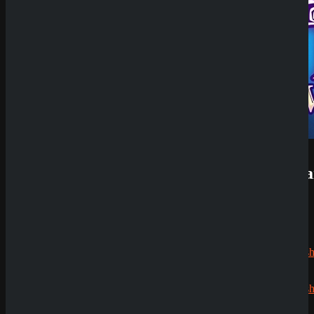
Wyns
Casino
Review
QuickWin
Casino
Review
Betista
Casino
Review
Neueste
Kommenta
Alex
zu
Dazard
rami
zu
CryptoRus
Jens
zu
CryptoRush
200% bis
zu 2.500€