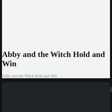
Jeton
CashtoCode
MiFinity
MuchBetter
Auszahlmethoden
Bank Überweisung
MasterCard
Visa
Skrill
Bitcoin
Abby and the Witch Hold and
Win
Abby and the Witch Hold and Win
Suchen
Neue Casinos