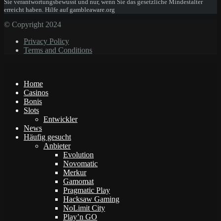
Sie verantwortungsbewusst und nur, wenn Sie das gesetzliche Mindestalter
erreicht haben. Hilfe auf gambleaware.org
© Copyright 2024
Privacy Policy
Terms and Conditions
Home
Casinos
Bonis
Slots
Entwickler
News
Häufig gesucht
Anbieter
Evolution
Novomatic
Merkur
Gamomat
Pragmatic Play
Hacksaw Gaming
NoLimit City
Play’n GO