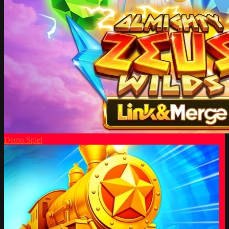
Demo Spiel