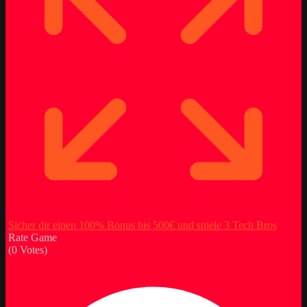
Sicher dir einen 100% Bonus bis 500€ und spiele 3 Tech Bros
Rate Game
(
0
Votes)