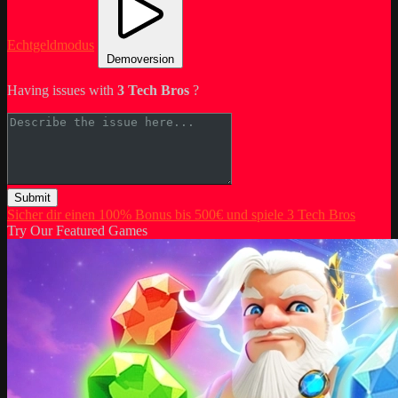
Echtgeldmodus
Demoversion
Having issues with
3 Tech Bros
?
Submit
Sicher dir einen 100% Bonus bis 500€ und spiele 3 Tech Bros
Try Our Featured Games