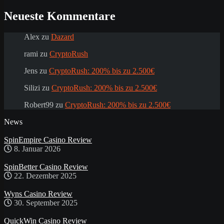
Neueste Kommentare
Alex
zu
Dazard
rami
zu
CryptoRush
Jens
zu
CryptoRush: 200% bis zu 2.500€
Silizi
zu
CryptoRush: 200% bis zu 2.500€
Robert99
zu
CryptoRush: 200% bis zu 2.500€
News
SpinEmpire Casino Review
8. Januar 2026
SpinBetter Casino Review
22. Dezember 2025
Wyns Casino Review
30. September 2025
QuickWin Casino Review