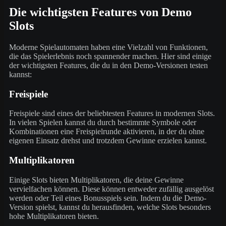
Die wichtigsten Features von Demo
Slots
Moderne Spielautomaten haben eine Vielzahl von Funktionen,
die das Spielerlebnis noch spannender machen. Hier sind einige
der wichtigsten Features, die du in den Demo-Versionen testen
kannst:
Freispiele
Freispiele sind eines der beliebtesten Features in modernen Slots.
In vielen Spielen kannst du durch bestimmte Symbole oder
Kombinationen eine Freispielrunde aktivieren, in der du ohne
eigenen Einsatz drehst und trotzdem Gewinne erzielen kannst.
Multiplikatoren
Einige Slots bieten Multiplikatoren, die deine Gewinne
vervielfachen können. Diese können entweder zufällig ausgelöst
werden oder Teil eines Bonusspiels sein. Indem du die Demo-
Version spielst, kannst du herausfinden, welche Slots besonders
hohe Multiplikatoren bieten.