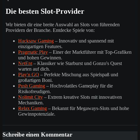
Die besten Slot-Provider
Wir bieten dir eine breite Auswahl an Slots von führenden
Providern der Branche. Entdecke Spiele von:
Hacksaw Gaming
– Innovativ und spannend mit
einzigartigen Features.
Pragmatic Play
– Einer der Marktführer mit Top-Grafiken
und hohen Gewinnen.
NetEnt
– Klassiker wie Starburst und Gonzo's Quest
warten auf dich.
Play'n GO
– Perfekte Mischung aus Spielspaß und
großartigen Boni.
Push Gaming
– Hochvolatiles Gameplay für die
Risikofreudigen.
Nolimit City
– Extrem kreative Slots mit innovativen
Mechaniken.
Relax Gaming
– Bekannt für Megaways-Slots und hohe
Gewinnpotenziale.
Schreibe einen Kommentar