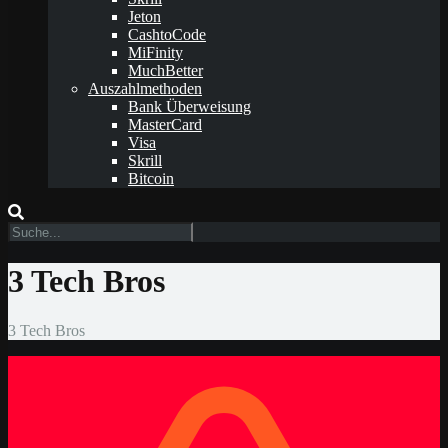
Jeton
CashtoCode
MiFinity
MuchBetter
Auszahlmethoden
Bank Überweisung
MasterCard
Visa
Skrill
Bitcoin
3 Tech Bros
3 Tech Bros