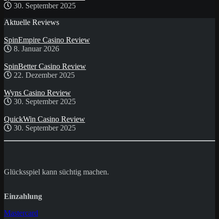
30. September 2025
Aktuelle Reviews
SpinEmpire Casino Review
8. Januar 2026
SpinBetter Casino Review
22. Dezember 2025
Wyns Casino Review
30. September 2025
QuickWin Casino Review
30. September 2025
Glücksspiel kann süchtig machen.
Einzahlung
Mastercard