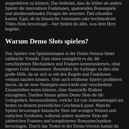
ausprobieren zu können. Das bedeutet, dass du früher als andere
Spieler die innovativen Funktionen, spannenden Bonusspiele
und atemberaubenden Designs der neuesten Titel erkunden
kannst. Egal, ob du klassische Automaten oder hochmoderne
Video-Slots bevorzugst – hier findest du alles, was dein Herz
begehrt.
Warum Demo Slots spielen?
Das Spielen von Spielautomaten in der Demo-Version bietet
zahlreiche Vorteile. Zum einen ermöglicht es dir, die
verschiedenen Mechaniken und Features kennenzulernen, ohne
eigenes Geld einzusetzen. Besonders für Anfänger ist dies eine
große Hilfe, da sie sich so mit den Regeln und Funktionen
vertraut machen können. Aber auch erfahrene Spieler profitieren
davon, da sie neue Strategien entwickeln und verschiedene
Einsatzhöhen testen können, ohne finanzielle Risiken
einzugehen. Darüber hinaus geben Demo Slots dir die
Gelegenheit, herauszufinden, welche Art von Automatenspiel am
besten zu deinem persönlichen Geschmack passt. Manche
Spieler bevorzugen klassische Slots mit wenigen Walzen und
einfachen Symbolen, während andere moderne Slots mit
zahlreichen Features und komplizierten Bonusmechaniken
bevorzugen. Durch das Testen in der Demo-Version kannst du