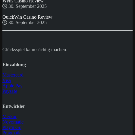
Wyns Casino Review
30. September 2025
QuickWin Casino Review
30. September 2025
Glücksspiel kann süchtig machen.
Einzahlung
Mastercard
Visa
Apple Pay
Paysafe
Entwickler
Merkur
Novomatic
Play'n Go
Pragmatic