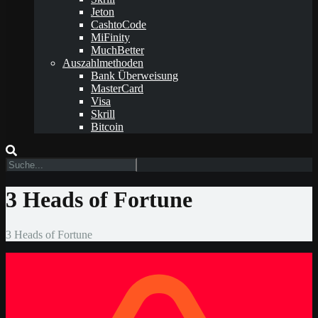
Jeton
CashtoCode
MiFinity
MuchBetter
Auszahlmethoden
Bank Überweisung
MasterCard
Visa
Skrill
Bitcoin
3 Heads of Fortune
3 Heads of Fortune