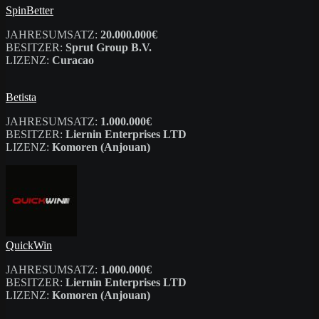
SpinBetter
JAHRESUMSATZ:
20.000.000€
BESITZER:
Sprut Group B.V.
LIZENZ:
Curacao
Betista
JAHRESUMSATZ:
1.000.000€
BESITZER:
Liernin Enterprises LTD
LIZENZ:
Komoren (Anjouan)
QuickWin
JAHRESUMSATZ:
1.000.000€
BESITZER:
Liernin Enterprises LTD
LIZENZ:
Komoren (Anjouan)