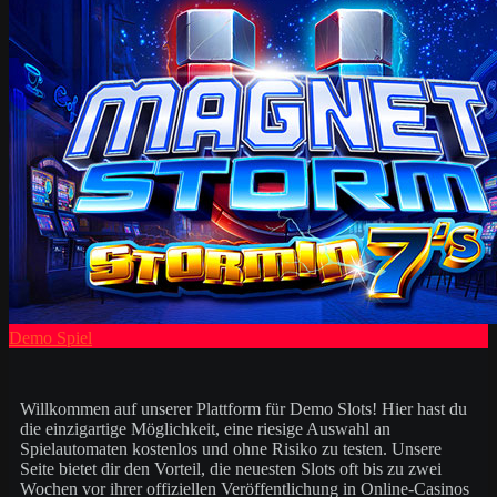
Demo Spiel
Willkommen auf unserer Plattform für Demo Slots! Hier hast du
die einzigartige Möglichkeit, eine riesige Auswahl an
Spielautomaten kostenlos und ohne Risiko zu testen. Unsere
Seite bietet dir den Vorteil, die neuesten Slots oft bis zu zwei
Wochen vor ihrer offiziellen Veröffentlichung in Online-Casinos