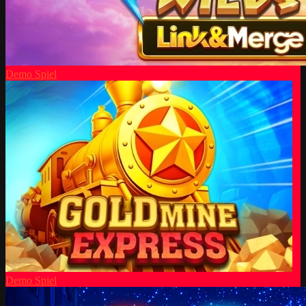
Demo Spiel
Demo Spiel