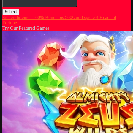
Submit
Sicher dir einen 100% Bonus bis 500€ und spiele 3 Heads of
Fortune
Try Our Featured Games