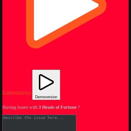
Echtgeldmodus
Demoversion
Having issues with
3 Heads of Fortune
?