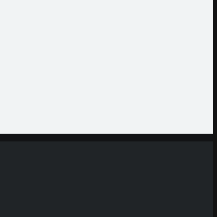
Suchen
Suchen
Neue Casinos
Prestige